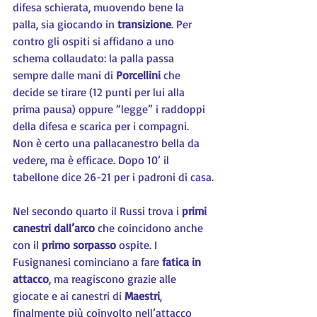
difesa schierata, muovendo bene la 
palla, sia giocando in 
transizione
. Per  
contro gli ospiti si affidano a uno 
schema collaudato: la palla passa 
sempre dalle mani di 
Porcellini 
che 
decide se tirare (12 punti per lui alla 
prima pausa) oppure “legge” i raddoppi 
della difesa e scarica per i compagni. 
Non è certo una pallacanestro bella da 
vedere, ma è efficace. Dopo 10’ il 
tabellone dice 26-21 per i padroni di casa.
Nel secondo quarto il Russi trova i 
primi 
canestri dall’arco
 che coincidono anche 
con il 
primo sorpasso
 ospite. I 
Fusignanesi cominciano a fare 
fatica in 
attacco
, ma reagiscono grazie alle 
giocate e ai canestri di 
Maestri
, 
finalmente più coinvolto nell’attacco 