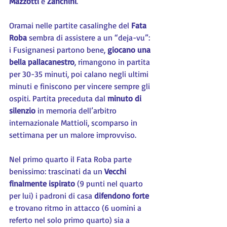
Mazzotti 
e 
Zanchini
.
Oramai nelle partite casalinghe del 
Fata 
Roba
 sembra di assistere a un “deja-vu”: 
i Fusignanesi partono bene, 
giocano una 
bella pallacanestro
, rimangono in partita 
per 30-35 minuti, poi calano negli ultimi 
minuti e finiscono per vincere sempre gli 
ospiti. Partita preceduta dal 
minuto di 
silenzio
 in memoria dell’arbitro 
internazionale Mattioli, scomparso in 
settimana per un malore improvviso.
Nel primo quarto il Fata Roba parte 
benissimo: trascinati da un 
Vecchi 
finalmente ispirato
 (9 punti nel quarto 
per lui) i padroni di casa 
difendono forte
e trovano ritmo in attacco (6 uomini a 
referto nel solo primo quarto) sia a 