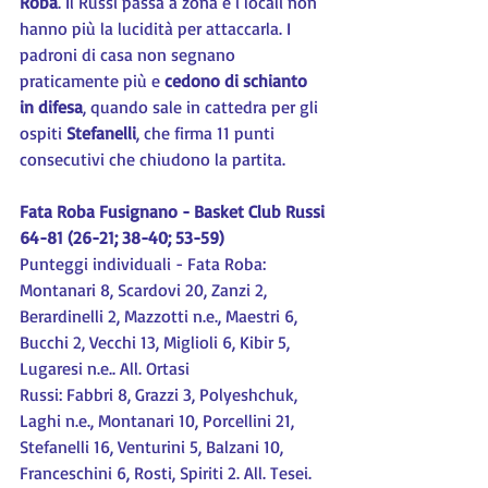
Roba
. Il Russi passa a zona e i locali non 
hanno più la lucidità per attaccarla. I 
padroni di casa non segnano 
praticamente più e 
cedono di schianto 
in difesa
, quando sale in cattedra per gli 
ospiti 
Stefanelli
, che firma 11 punti 
consecutivi che chiudono la partita.
Fata Roba Fusignano - Basket Club Russi 
64-81 (26-21; 38-40; 53-59)
Punteggi individuali - Fata Roba: 
Montanari 8, Scardovi 20, Zanzi 2, 
Berardinelli 2, Mazzotti n.e., Maestri 6, 
Bucchi 2, Vecchi 13, Miglioli 6, Kibir 5, 
Lugaresi n.e.. All. Ortasi
Russi: Fabbri 8, Grazzi 3, Polyeshchuk, 
Laghi n.e., Montanari 10, Porcellini 21, 
Stefanelli 16, Venturini 5, Balzani 10, 
Franceschini 6, Rosti, Spiriti 2. All. Tesei.