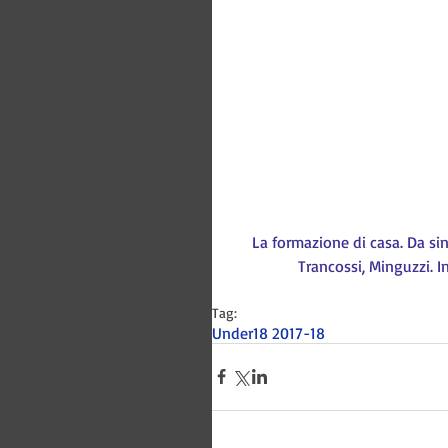
La formazione di casa. Da sini
Trancossi, Minguzzi. In
Tag:
Under18 2017-18
Bitways -