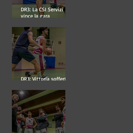
DR3: La CSI Servizi
vince la gara
'antipasto' dei play-off
DR3: Vittoria sofferta a
Faenza