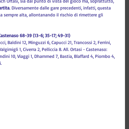
ach Ortasi, sia dal punto di vista del gioco ma, soprattutto, 
rtita
. Diversamente dalle gare precedenti, infatti, questa 
 sempre alta, allontanando il rischio di rimettere gli 
Castenaso 68-39 (13-6; 35-17; 49-31)
ci, Baldini 12, Minguzzi 6, Capucci 21, Trancossi 2, Ferrini, 
gimigli 1, Civerra 2, Pelliccia 8. All. Ortasi - Castenaso: 
ndini 10, Viaggi 1, Dhammed 7, Bastia, Blaffard 4, Piombo 4, 
.