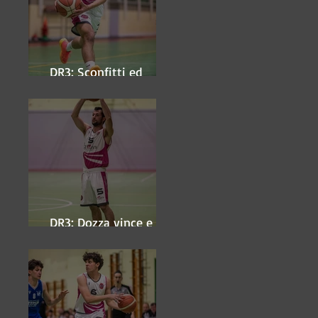
DR3: Sconfitti ed
eliminati
DR3: Dozza vince e
ipoteca la finale