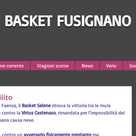
BASKET FUSIGNANO
ne corrente
Stagioni scorse
News
Varie
Soc
lito
Faenza, il 
Basket Selene
 ritrova la vittoria tra le mura 
 contro la 
Virtus Castenaso
, rimandata per l'impossibilità dei 
nano causa neve.
, contro un 
avversario fisicamente prestante
 ma 