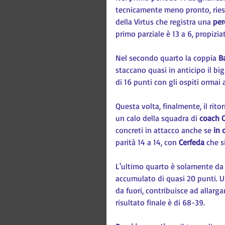
tecnicamente meno pronto, riesco
della Virtus che registra una 
per
primo parziale è 13 a 6, propiziat
Nel secondo quarto la coppia 
B
staccano quasi in anticipo il bigl
di 16 punti con gli ospiti ormai 
Questa volta, finalmente, il rit
un calo della squadra di 
coach O
concreti in attacco anche se 
in 
parità 14 a 14, con 
Cerfeda
 che s
L'ultimo quarto è solamente da g
accumulato di quasi 20 punti. U
da fuori, contribuisce ad allargar
risultato finale è di 68-39.