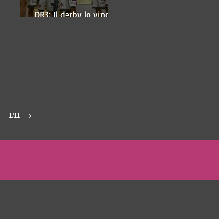
DR3: Il derby lo vince
ancora Lugo
1/11