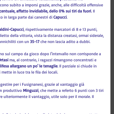
no subito a imporsi grazie, anche, alle difficoltà offensive 
centuale, affatto invidiabile, dello 0% sui tiri da fuori
. Il 
o in larga parte dai canestri di 
Capucci
.
aldini-Capucci
, rispettivamente marcatori di 8 e 13 punti, 
ietto della vittoria, vista la distanza creatasi, ormai siderale, 
annichiliti con un 
35-17
 che non lascia adito a dubbi.
orno sul campo da gioco dopo l'intervallo non corrisponde a 
rtasi
 ma, al contrario, i ragazzi rimangono concentrati e 
difesa allargano un po' le tenaglie
. Il parziale si chiude in 
i mette in luce tra le fila dei locali.
estire per i Fusignanesi, grazie al vantaggio già 
n produttivo 
Minguzzi
, che mette a referto 6 punti con 3 tiri 
e ulteriormente il vantaggio, utile solo per il morale. Il 