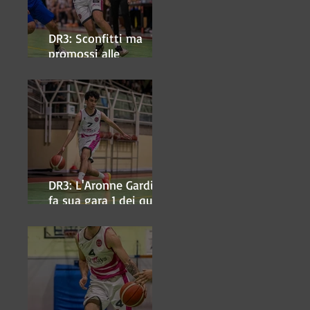
DR3: Sconfitti ma
promossi alle
semifinali
DR3: L'Aronne Gardini
fa sua gara 1 dei quarti
play-off.