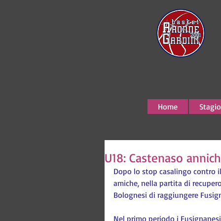
Home
Stagio
U18: Castenaso annichi
Dopo lo stop casalingo contro il 
amiche, nella partita di recupero
Bolognesi di raggiungere Fusig
Nel primo periodo i Fusignanesi