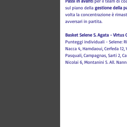
Passi in avanti
 per il team di co
sul piano della 
gestione della pa
volta la concentrazione è rimasta
avversari in partita.
Basket Selene S. Agata - Virtus 
Punteggi individuali - Selene: Ric
Nacca 4, Hamdaoui, Cerfeda 12, Val
Pasquali, Campagnas, Sarti 2, Ca
Nicolai 6, Montanini 5. All. Nanni