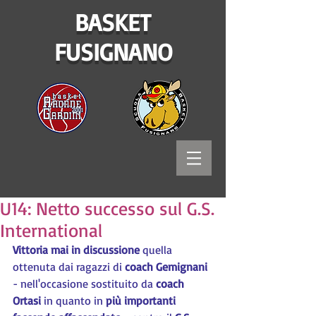
BASKET
FUSIGNANO
U14: Netto successo sul G.S.
International
Vittoria mai in discussione
 quella 
ottenuta dai ragazzi di 
coach Gemignani
- nell'occasione sostituito da 
coach 
Ortasi
 in quanto in 
più importanti 