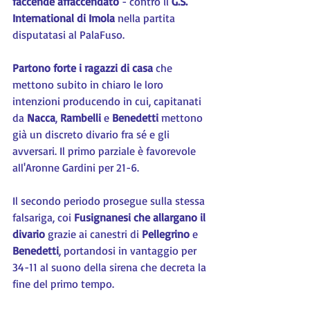
faccende affaccendato 
- contro il 
G.S. 
International di Imola
 nella partita 
disputatasi al PalaFuso.
Partono forte i ragazzi di casa
 che 
mettono subito in chiaro le loro 
intenzioni producendo in cui, capitanati 
da 
Nacca
, 
Rambelli
 e 
Benedetti 
mettono 
già un discreto divario fra sé e gli 
avversari. Il primo parziale è favorevole 
all'Aronne Gardini per 21-6.
Il secondo periodo prosegue sulla stessa 
falsariga, coi 
Fusignanesi che allargano il 
divario 
grazie ai canestri di 
Pellegrino 
e 
Benedetti
, portandosi in vantaggio per 
34-11 al suono della sirena che decreta la 
fine del primo tempo.