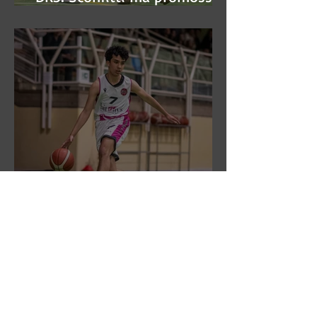
alle semifinali
DR3: L'Aronne Gardini fa sua
gara 1 dei quarti play-off.