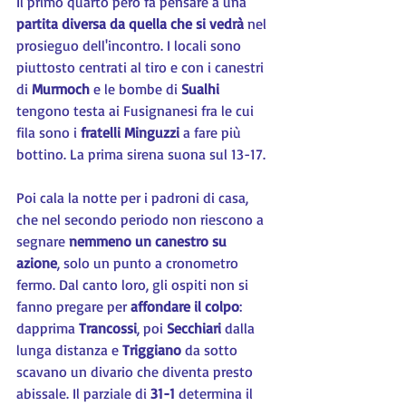
Il primo quarto però fa pensare a una 
partita diversa da quella che si vedrà
 nel 
prosieguo dell'incontro. I locali sono 
piuttosto centrati al tiro e con i canestri 
di 
Murmoch
 e le bombe di 
Sualhi 
tengono testa ai Fusignanesi fra le cui 
fila sono i 
fratelli Minguzzi
 a fare più 
bottino. La prima sirena suona sul 13-17.
Poi cala la notte per i padroni di casa, 
che nel secondo periodo non riescono a 
segnare 
nemmeno un canestro su 
azione
, solo un punto a cronometro 
fermo. Dal canto loro, gli ospiti non si 
fanno pregare per 
affondare il colpo
: 
dapprima 
Trancossi
, poi 
Secchiari 
dalla 
lunga distanza e 
Triggiano 
da sotto 
scavano un divario che diventa presto 
abissale. Il parziale di 
31-1
 determina il 