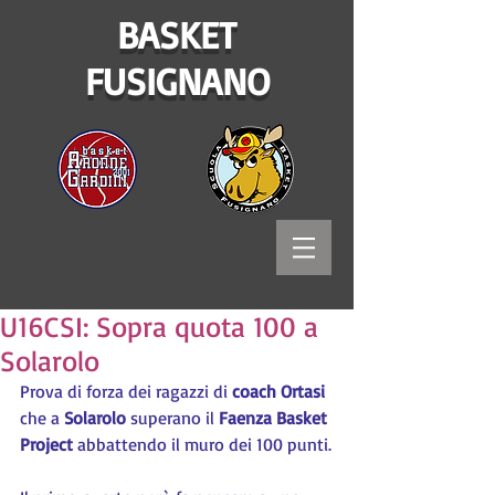
BASKET
FUSIGNANO
U16CSI: Sopra quota 100 a
Solarolo
Prova di forza dei ragazzi di 
coach Ortasi
che a 
Solarolo 
superano il 
Faenza Basket 
Project
 abbattendo il muro dei 100 punti.