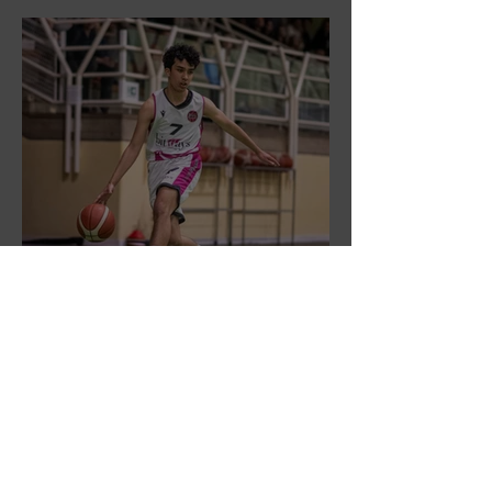
DR3: L'Aronne Gardini fa sua
gara 1 dei quarti play-off.