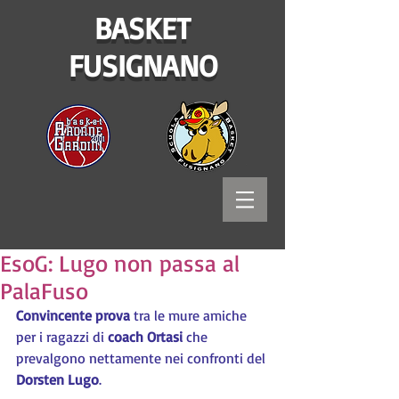
BASKET
FUSIGNANO
EsoG: Lugo non passa al
PalaFuso
Convincente prova
 tra le mure amiche 
per i ragazzi di 
coach Ortasi
 che 
prevalgono nettamente nei confronti del 
Dorsten Lugo
.