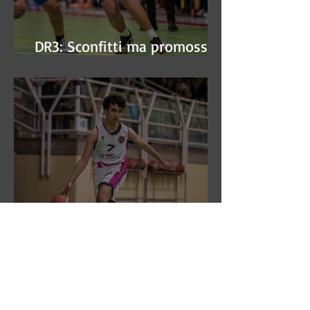
DR3: Sconfitti ma promossi
alle semifinali
DR3: L'Aronne Gardini fa sua
gara 1 dei quarti play-off.