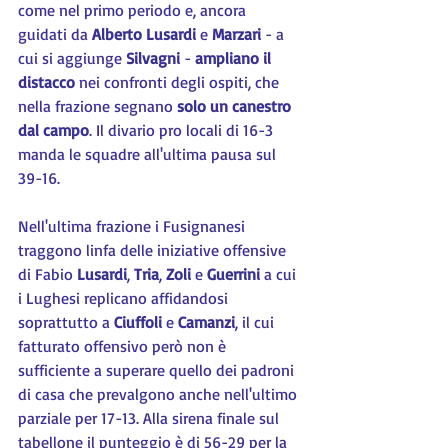
come nel primo periodo e, ancora 
guidati da 
Alberto Lusardi
 e 
Marzari 
- a 
cui si aggiunge 
Silvagni 
- 
ampliano il 
distacco
 nei confronti degli ospiti, che 
nella frazione segnano 
solo un canestro 
dal campo
. Il divario pro locali di 16-3 
manda le squadre all'ultima pausa sul 
39-16.
Nell'ultima frazione i Fusignanesi 
traggono linfa delle iniziative offensive 
di Fabio 
Lusardi
, 
Tria
, 
Zoli 
e 
Guerrini
 a cui 
i Lughesi replicano affidandosi 
soprattutto a 
Ciuffoli 
e 
Camanzi
, il cui 
fatturato offensivo però non è 
sufficiente a superare quello dei padroni 
di casa che prevalgono anche nell'ultimo 
parziale per 17-13. Alla sirena finale sul 
tabellone il punteggio è di 56-29 per la 