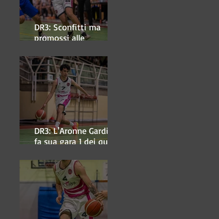
DR3: Sconfitti ma
promossi alle
semifinali
DR3: L'Aronne Gardini
fa sua gara 1 dei quarti
play-off.