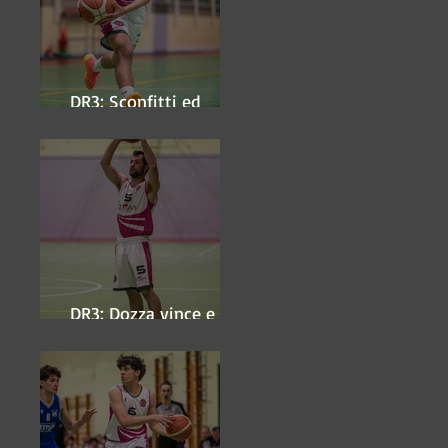
DR3: Sconfitti ed
eliminati
DR3: Dozza vince e
ipoteca la finale