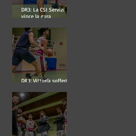
DR3: La CSI Servizi
vince la gara
'antipasto' dei play-off
DR3: Vittoria sofferta a
Faenza