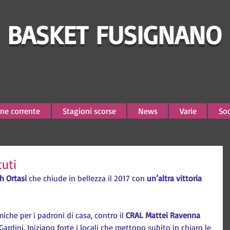
BASKET FUSIGNANO
ne corrente
Stagioni scorse
News
Varie
Soc
uti
h Ortasi
 che chiude in bellezza il 2017 con 
un’altra vittoria
che per i padroni di casa, contro il 
CRAL Mattei Ravenna
rdini. Iniziano forte i locali che mettono subito in chiaro le 