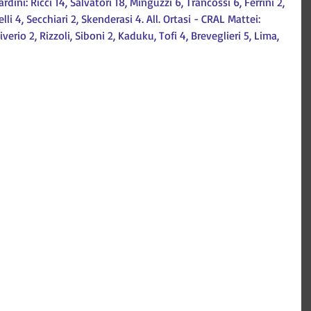
ini: Ricci 14, Salvatori 18, Minguzzi 6, Trancossi 6, Ferrini 2, 
li 4, Secchiari 2, Skenderasi 4. All. Ortasi - CRAL Mattei: 
iverio 2, Rizzoli, Siboni 2, Kaduku, Tofi 4, Breveglieri 5, Lima, 