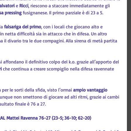
alvatori 
e 
Ricci
, riescono a staccare immediatamente gli 
sa pressing
 fusignanese. Il primo parziale è di 23 a 5.
la 
falsariga del primo
, con i locali che giocano alto e 
n netta difficoltà sia in attacco che in difesa. Un altro 
 il divario tra le due compagini. Alla sirena di metà partita 
 affondano il definitivo colpo del k.o. grazie all’apporto del 
i 
che continua a creare scompiglio nella difesa ravennate 
er le sorti della sfida, visto l’ormai 
ampio vantaggio
unque non smettono di giocare ad alti ritmi, grazie ai cambi 
isultato finale è 76 a 27.
RAL Mattei Ravenna 76-27 (23-5; 36-10; 62-20)