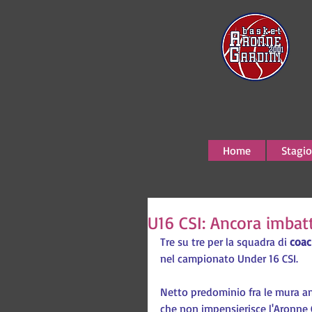
Home
Stagio
U16 CSI: Ancora imbatt
Tre su tre per la squadra di 
coac
nel campionato Under 16 CSI.
Netto predominio fra le mura ami
che non impensierisce l'Aronne Ga