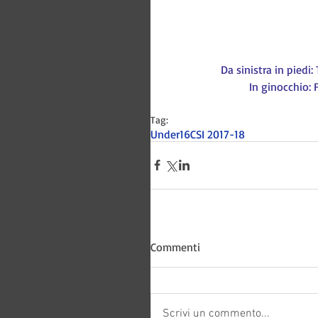
Da sinistra in piedi:
In ginocchio: F
Tag:
Under16CSI 2017-18
Bitways -
Commenti
Scrivi un commento...