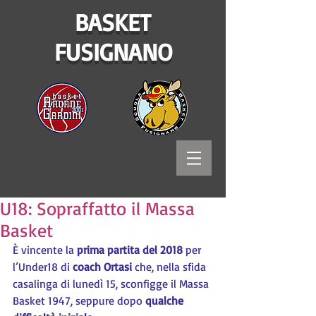
BASKET
FUSIGNANO
U18: Sopraffatto il Massa
Basket
È vincente la 
prima partita del 2018
 per 
l’Under18 di 
coach Ortasi
 che, nella sfida 
casalinga di lunedì 15, sconfigge il Massa 
Basket 1947, seppure dopo 
qualche 