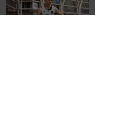
DR3: L'Aronne Gardini fa sua
gara 1 dei quarti play-off.