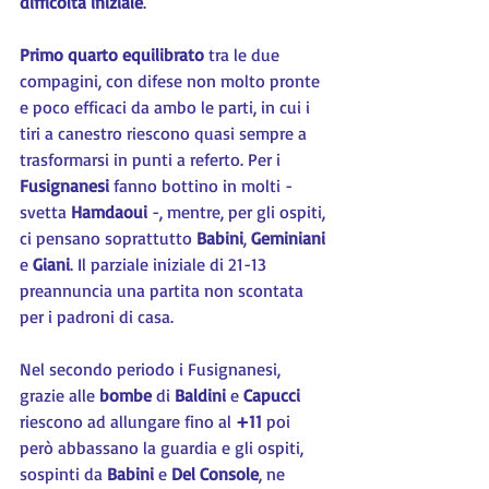
difficoltà iniziale
.
Primo quarto equilibrato
 tra le due 
compagini, con difese non molto pronte 
e poco efficaci da ambo le parti, in cui i 
tiri a canestro riescono quasi sempre a 
trasformarsi in punti a referto. Per i 
Fusignanesi 
fanno bottino in molti - 
svetta 
Hamdaoui 
-, mentre, per gli ospiti, 
ci pensano soprattutto 
Babini
, 
Geminiani 
e 
Giani
. Il parziale iniziale di 21-13 
preannuncia una partita non scontata 
per i padroni di casa.
Nel secondo periodo i Fusignanesi, 
grazie alle 
bombe 
di 
Baldini 
e 
Capucci 
riescono ad allungare fino al 
+11
 poi 
però abbassano la guardia e gli ospiti, 
sospinti da 
Babini 
e 
Del Console
, ne 