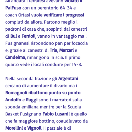
All'andata i ferraresi avevano 
violato il 
PalFuso
 con un perentorio 64-34 e 
coach Ortasi vuole 
verificare i progressi
compiuti da allora. Partono meglio i 
padroni di casa che, sospinti dai canestri 
di 
Bui 
e 
Ferrioli
, vanno in vantaggio ma i 
Fusignanesi rispondono pan per focaccia 
e, grazie ai canestri di 
Tria
, 
Marzari 
e 
Candelma
, rimangono in scia. Il primo 
quarto vede i locali condurre per 14-8.
Nella seconda frazione gli 
Argentani 
cercano di aumentare il divario ma i 
Romagnoli ribattono punto su punto
. 
Andolfo 
e 
Raggi 
sono i marcatori sulla 
sponda emiliana mentre per la Scuola 
Basket Fusignano 
Fabio Lusardi
 è quello 
che fa maggiore bottino, coaudiuvato da 
Morellini 
e 
Vignoli
. Il parziale è di 