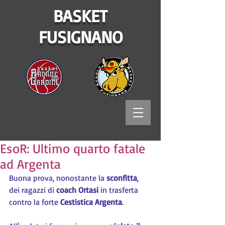
BASKET
FUSIGNANO
EsoR: Ultimo quarto fatale
ad Argenta
Buona prova, nonostante la 
sconfitta
, 
dei ragazzi di 
coach Ortasi
 in trasferta 
contro la forte 
Cestistica Argenta
.