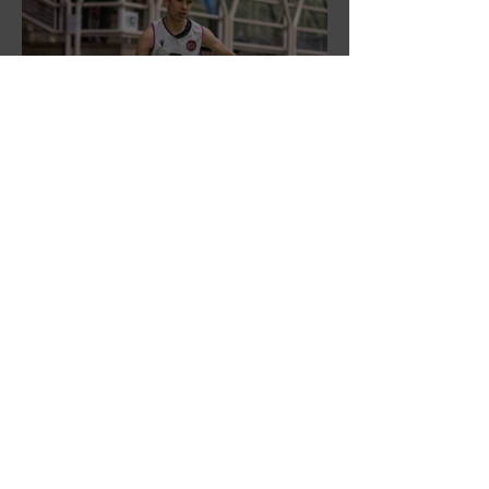
DR3: L'Aronne Gardini fa sua
gara 1 dei quarti play-off.