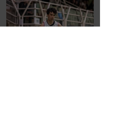
DR3: L'Aronne Gardini fa sua
gara 1 dei quarti play-off.