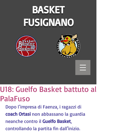
BASKET
FUSIGNANO
U18: Guelfo Basket battuto al
PalaFuso
Dopo l’impresa di Faenza, i ragazzi di 
coach Ortasi
 non abbassano la guardia 
neanche contro il 
Guelfo Basket
, 
controllando la partita fin dall'inizio.