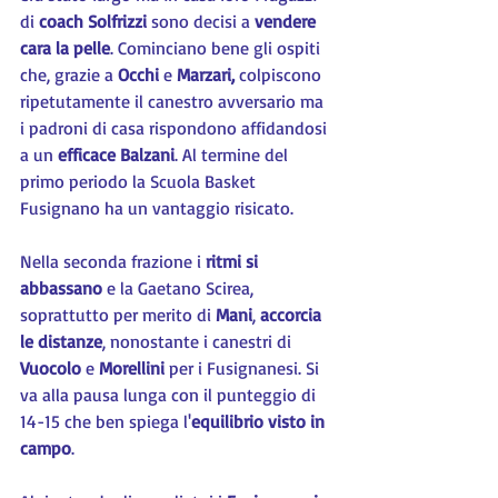
di 
coach Solfrizzi
 sono decisi a 
vendere 
cara la pelle
. Cominciano bene gli ospiti 
che, grazie a 
Occhi 
e 
Marzari,
 colpiscono 
ripetutamente il canestro avversario ma 
i padroni di casa rispondono affidandosi 
a un 
efficace Balzani
. Al termine del 
primo periodo la Scuola Basket 
Fusignano ha un vantaggio risicato.
Nella seconda frazione i 
ritmi si 
abbassano
 e la Gaetano Scirea, 
soprattutto per merito di 
Mani
, 
accorcia 
le distanze
, nonostante i canestri di 
Vuocolo 
e 
Morellini
 per i Fusignanesi. Si 
va alla pausa lunga con il punteggio di 
14-15 che ben spiega l'
equilibrio visto in 
campo
.