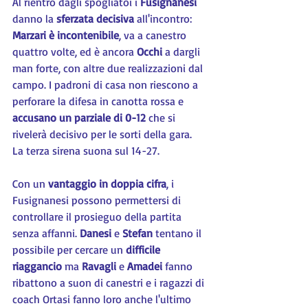
Al rientro dagli spogliatoi i 
Fusignanesi 
danno la 
sferzata decisiva
 all'incontro: 
Marzari è incontenibile
, va a canestro 
quattro volte, ed è ancora 
Occhi 
a dargli 
man forte, con altre due realizzazioni dal 
campo. I padroni di casa non riescono a 
perforare la difesa in canotta rossa e 
accusano un parziale di 0-12
 che si 
rivelerà decisivo per le sorti della gara. 
La terza sirena suona sul 14-27.
Con un 
vantaggio in doppia cifra
, i 
Fusignanesi possono permettersi di 
controllare il prosieguo della partita 
senza affanni. 
Danesi 
e 
Stefan 
tentano il 
possibile per cercare un 
difficile 
riaggancio
 ma 
Ravagli 
e 
Amadei 
fanno 
ribattono a suon di canestri e i ragazzi di 
coach Ortasi fanno loro anche l'ultimo 