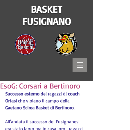
BASKET
FUSIGNANO
EsoG: Corsari a Bertinoro
Successo esterno
 dei ragazzi di 
coach 
Ortasi
 che violano il campo della 
Gaetano Scirea Basket di Bertinoro
.
All'andata il successo dei Fusignanesi 
era stato largo ma in casa loro i ragazzi 