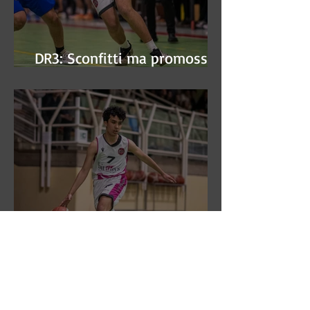
DR3: Sconfitti ma promossi
alle semifinali
DR3: L'Aronne Gardini fa sua
gara 1 dei quarti play-off.