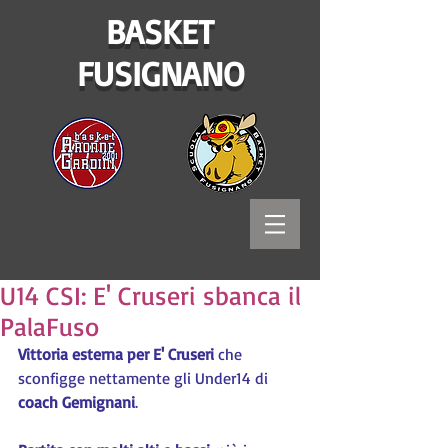
BASKET
FUSIGNANO
U14 CSI: E' Cruseri sbanca il
PalaFuso
Vittoria esterna per E' Cruseri
 che 
sconfigge nettamente gli Under14 di 
coach Gemignani
.