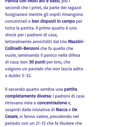
Partita con molti alti e bassi
, più i 
secondi che i primi, da parte dei ragazzi 
fusignanesi mentre gli ospiti rimangono 
concentrati e 
ben disposti in campo
 per 
tutta la partita. Il primo quarto è uno 
shock per i padroni di casa, 
letteralmente annichiliti dal trio 
Mazzini-
Collinelli-Benzoni 
che fa quello che 
vuole, seminando il panico nella difesa 
di casa: ben 
30 punti
 per loro, che 
valgono un parziale che non lascia adito 
a dubbi: 5-32.
Il secondo quarto sembra una 
partita 
completamente diversa
: i padroni di casa 
ritrovano mira e 
concentrazione 
e, 
sospinti dalle iniziative di 
Nacca 
e 
De 
Cesare
, si fanno valere, prevalendo nel 
periodo con un 21-15 che fa illudere che 