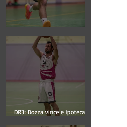
DR3: Sconfitti ed eliminati
DR3: Dozza vince e ipoteca la
finale