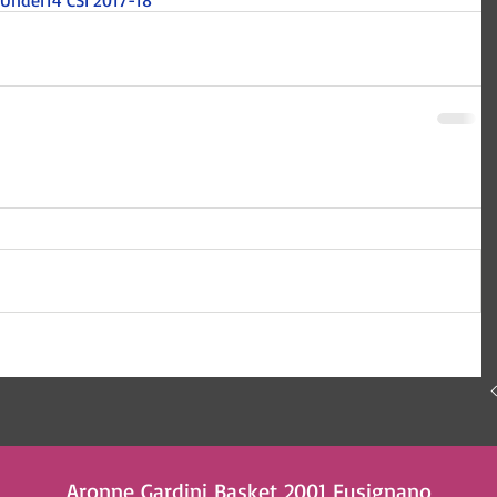
Under14 CSI 2017-18
 Tecnologia e comunicazione
Aronne Gardini Basket 2001 Fusignano