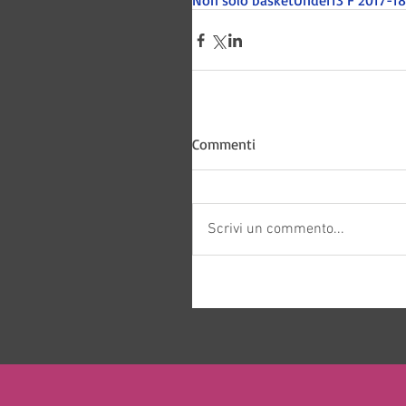
Non solo basket
Under13 F 2017-18
Bitways -
Commenti
Scrivi un commento...