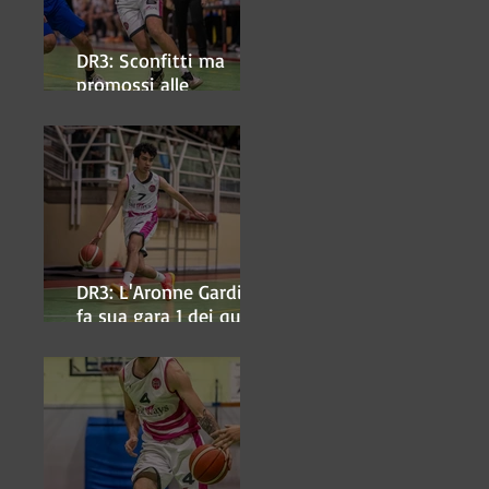
DR3: Sconfitti ma
promossi alle
semifinali
DR3: L'Aronne Gardini
fa sua gara 1 dei quarti
play-off.