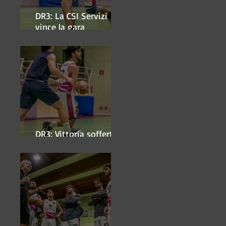
DR3: La CSI Servizi
vince la gara
'antipasto' dei play-off
DR3: Vittoria sofferta a
Faenza