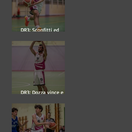
DR3: Sconfitti ed
eliminati
DR3: Dozza vince e
ipoteca la finale