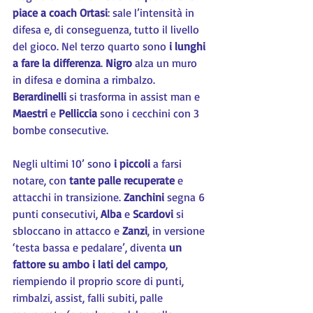
piace a coach Ortasi
: sale l’intensità in 
difesa e, di conseguenza, tutto il livello 
del gioco. Nel terzo quarto sono 
i lunghi 
a fare la differenza
. 
Nigro 
alza un muro 
in difesa e domina a rimbalzo. 
Berardinelli 
si trasforma in assist man e 
Maestri 
e 
Pelliccia 
sono i cecchini con 3 
bombe consecutive.
Negli ultimi 10’ sono 
i piccoli
 a farsi 
notare, con 
tante palle recuperate
 e 
attacchi in transizione. 
Zanchini 
segna 6 
punti consecutivi, 
Alba
 e 
Scardovi 
si 
sbloccano in attacco e 
Zanzi
, in versione 
‘testa bassa e pedalare’, diventa 
un 
fattore su ambo i lati del campo
, 
riempiendo il proprio score di punti, 
rimbalzi, assist, falli subiti, palle 