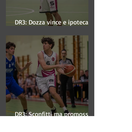
DR3: Dozza vince e ipoteca la
finale
DR3: Sconfitti ma promossi
alle semifinali