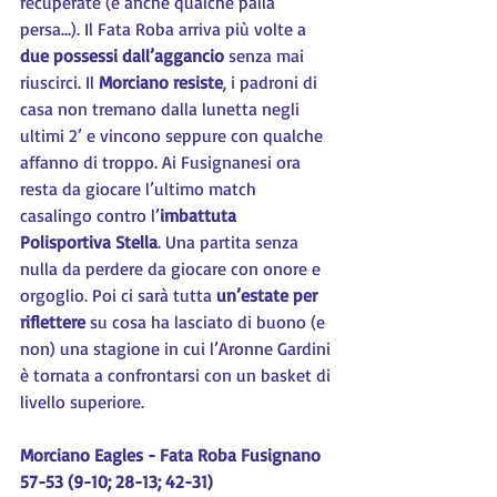
recuperate (e anche qualche palla 
persa…). Il Fata Roba arriva più volte a 
due possessi dall’aggancio
 senza mai 
riuscirci. Il 
Morciano resiste
, i padroni di 
casa non tremano dalla lunetta negli 
ultimi 2’ e vincono seppure con qualche 
affanno di troppo. Ai Fusignanesi ora 
resta da giocare l’ultimo match 
casalingo contro l’
imbattuta 
Polisportiva Stella
. Una partita senza 
nulla da perdere da giocare con onore e 
orgoglio. Poi ci sarà tutta 
un’estate per 
riflettere
 su cosa ha lasciato di buono (e 
non) una stagione in cui l’Aronne Gardini 
è tornata a confrontarsi con un basket di 
livello superiore.
Morciano Eagles - Fata Roba Fusignano 
57-53 (9-10; 28-13; 42-31)