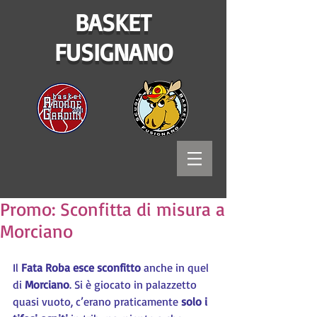
BASKET
FUSIGNANO
Promo: Sconfitta di misura a
Morciano
Il 
Fata Roba esce sconfitto
 anche in quel 
di 
Morciano
. Si è giocato in palazzetto 
quasi vuoto, c’erano praticamente 
solo i 