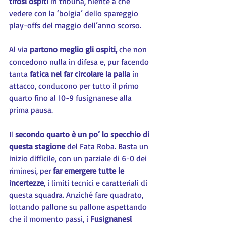
tifosi ospiti
 in tribuna, niente a che 
vedere con la ‘bolgia’ dello spareggio 
play-offs del maggio dell’anno scorso.
Al via 
partono meglio gli ospiti,
 che non 
concedono nulla in difesa e, pur facendo 
tanta 
fatica nel far circolare la palla 
in 
attacco, conducono per tutto il primo 
quarto fino al 10-9 fusignanese alla 
prima pausa.
Il 
secondo quarto è un po’ lo specchio di 
questa stagione
 del Fata Roba. Basta un 
inizio difficile, con un parziale di 6-0 dei 
riminesi, per 
far emergere tutte le 
incertezze
, i limiti tecnici e caratteriali di 
questa squadra. Anziché fare quadrato, 
lottando pallone su pallone aspettando 
che il momento passi, i 
Fusignanesi 