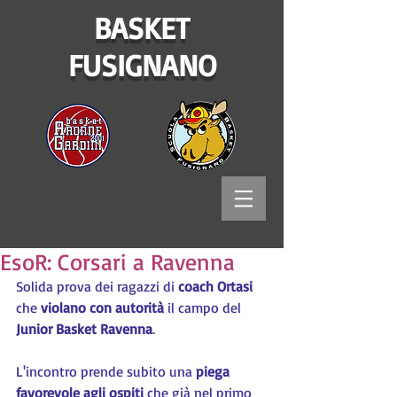
BASKET
FUSIGNANO
EsoR: Corsari a Ravenna
Solida prova dei ragazzi di 
coach Ortasi
che 
violano con autorità
 il campo del 
Junior Basket Ravenna
.
L'incontro prende subito una 
piega 
favorevole agli ospiti
 che già nel primo 