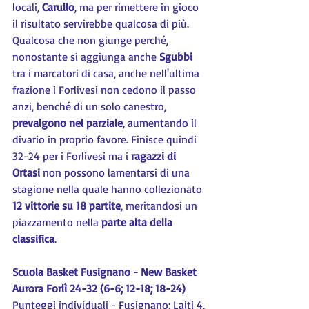
locali, 
Carullo
, ma per rimettere in gioco 
il risultato servirebbe qualcosa di più. 
Qualcosa che non giunge perché, 
nonostante si aggiunga anche 
Sgubbi 
tra i marcatori di casa, anche nell'ultima 
frazione i Forlivesi non cedono il passo 
anzi, benché di un solo canestro, 
prevalgono nel parziale
, aumentando il 
divario in proprio favore. Finisce quindi 
32-24 per i Forlivesi ma i 
ragazzi di 
Ortasi
 non possono lamentarsi di una 
stagione nella quale hanno collezionato 
12 vittorie su 18 partite
, meritandosi un 
piazzamento nella 
parte alta della 
classifica
.
Scuola Basket Fusignano - New Basket 
Aurora Forlì 24-32 (6-6; 12-18; 18-24)
Punteggi individuali - Fusignano: Laiti 4, 