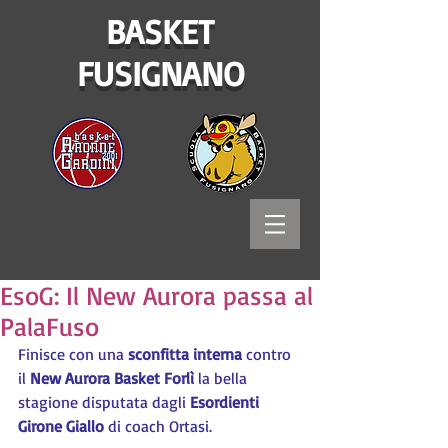
BASKET
FUSIGNANO
EsoG: Il New Aurora passa al
PalaFuso
Finisce con una 
sconfitta interna
 contro 
il 
New Aurora Basket Forlì
 la bella 
stagione disputata dagli 
Esordienti 
Girone Giallo
 di coach Ortasi.