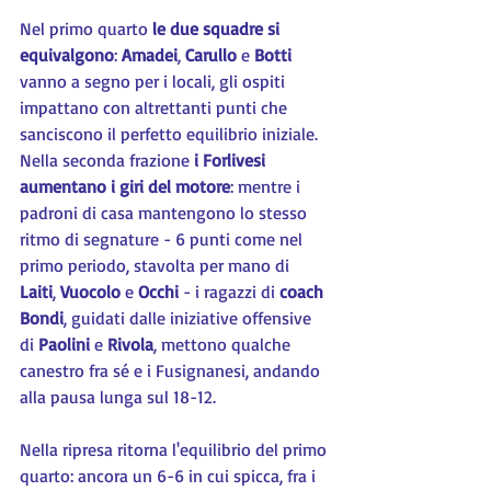
Nel primo quarto 
le due squadre si 
equivalgono
: 
Amadei
, 
Carullo
 e 
Botti 
vanno a segno per i locali, gli ospiti 
impattano con altrettanti punti che 
sanciscono il perfetto equilibrio iniziale. 
Nella seconda frazione
 i Forlivesi 
aumentano i giri del motore
: mentre i 
padroni di casa mantengono lo stesso 
ritmo di segnature - 6 punti come nel 
primo periodo, stavolta per mano di 
Laiti
, 
Vuocolo 
e 
Occhi 
- i ragazzi di 
coach 
Bondi
, guidati dalle iniziative offensive 
di 
Paolini 
e 
Rivola
, mettono qualche 
canestro fra sé e i Fusignanesi, andando 
alla pausa lunga sul 18-12.
Nella ripresa ritorna l'equilibrio del primo 
quarto: ancora un 6-6 in cui spicca, fra i 