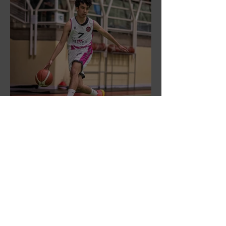
DR3: L'Aronne Gardini fa sua
gara 1 dei quarti play-off.