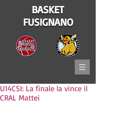
BASKET
FUSIGNANO
U14CSI: La finale la vince il
CRAL Mattei