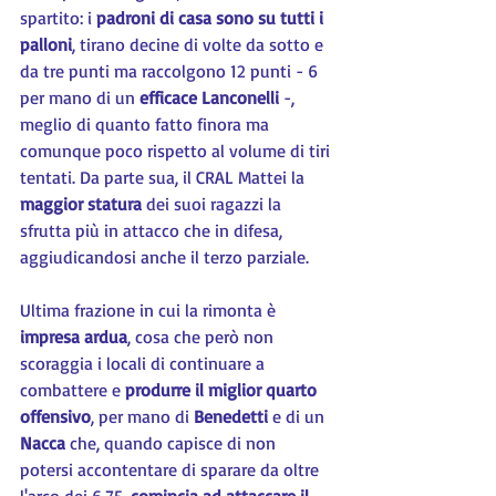
spartito: i 
padroni di casa sono su tutti i 
palloni
, tirano decine di volte da sotto e 
da tre punti ma raccolgono 12 punti - 6 
per mano di un 
efficace Lanconelli
 -, 
meglio di quanto fatto finora ma 
comunque poco rispetto al volume di tiri 
tentati. Da parte sua, il CRAL Mattei la 
maggior statura
 dei suoi ragazzi la 
sfrutta più in attacco che in difesa, 
aggiudicandosi anche il terzo parziale.
Ultima frazione in cui la rimonta è 
impresa ardua
, cosa che però non 
scoraggia i locali di continuare a 
combattere e 
produrre il miglior quarto 
offensivo
, per mano di 
Benedetti 
e di un 
Nacca 
che, quando capisce di non 
potersi accontentare di sparare da oltre 
l'arco dei 6,75, 
comincia ad attaccare il 