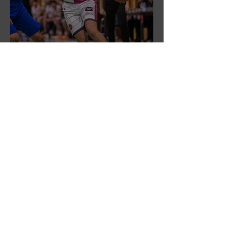
DR3: Sconfitti ma promossi
alle semifinali
DR3: L'Aronne Gardini fa sua