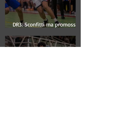
DR3: Sconfitti ma promossi
alle semifinali
DR3: L'Aronne Gardini fa sua
gara 1 dei quarti play-off.