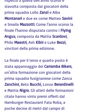
rispetto a quella dell'anno scorso e 
stavolta composta dai giocatori della 
prima squadra Lollo 
Zanzi 
e Alba 
Montanari 
e due ex come Matteo 
Savini 
e Smaila 
Mazzotti
. Come l'anno scorso la 
finale l'hanno disputata contro i 
Flying 
Angus
, composta da Mattia 
Scardovi
, 
Philo 
Maestri
, Ash
 Kibir 
e Luke 
Bezzi
, 
vincitori della prima edizione.
La finale per il terzo e quarto posto è 
stata appannaggio dei 
Carramba Bikers
, 
un'altra formazione con giocatori della 
prima squadra fusignanese come Zanca 
Zanchini
, Beto 
Bucchi
, Lonzo 
Berardinelli 
e Mattia 
Nigro
. Gli atleti delle formazioni 
citate hanno vinto premi offerti dal 
Hamburger Restaurant Fata Roba, a 
poche decine di metri dal campo di 