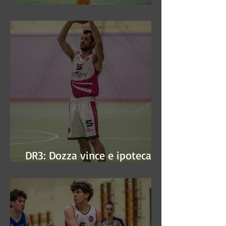
DR3: Sconfitti ed eliminati
DR3: Dozza vince e ipoteca la
finale