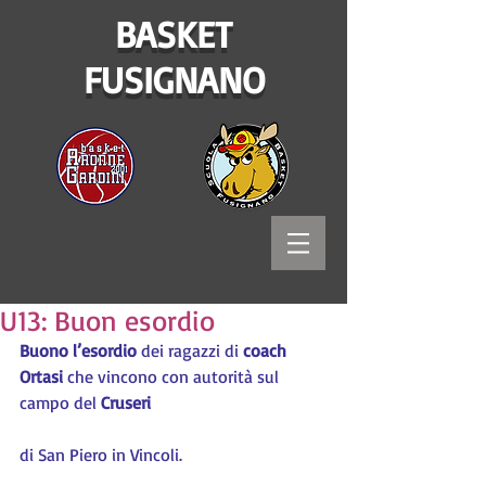
BASKET
FUSIGNANO
U13: Buon esordio
Buono l’esordio
 dei ragazzi di 
coach 
Ortasi
 che vincono con autorità sul 
campo del 
Cruseri
di San Piero in Vincoli.