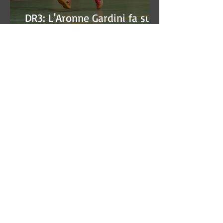
DR3: L'Aronne Gardini fa sua
gara 1 dei quarti play-off.
DR3: La CSI Servizi vince la
gara 'antipasto' dei play-off