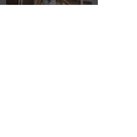
DR3: L'Aronne Gardini fa sua
gara 1 dei quarti play-off.