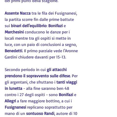
dei primi punti della stagione.
Assente Nacca
 tra le fila dei Fusignanesi, 
la partita scorre fin dalle prime battute 
sui 
binari dell'equilibrio
: 
Bonifazi 
e 
Marchesini 
conducono le danze per i 
locali mentre tra gli ospiti si mette in 
luce, con un paio di conclusioni a segno, 
Benedetti
. Il primo parziale vede l'Aronne 
Gardini chiudere davanti per 15-13.
Secondo periodo in cui 
gli attacchi 
prendono il sopravvento sulle difese
. Per 
gli argentani, che sfruttano i 
tanti viaggi 
in lunetta
 - alla fine saranno ben 48 
contro i 27 degli ospiti - sono 
Bonifazi 
e 
Allegri 
a fare maggiore bottino, a cui i 
Fusignanesi 
replicano soprattutto per 
mano di un 
sontuoso Randi
, autore di 10 