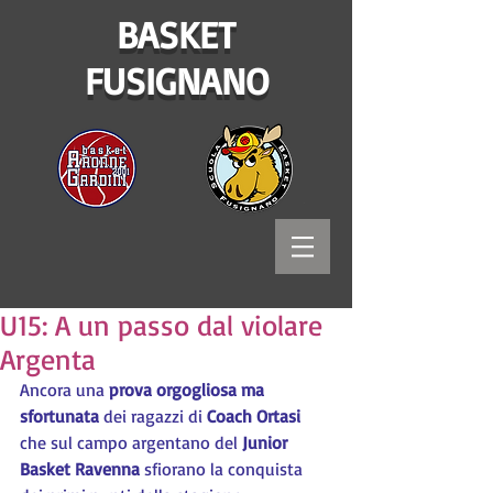
BASKET
FUSIGNANO
U15: A un passo dal violare
Argenta
Ancora una 
prova orgogliosa ma 
sfortunata
 dei ragazzi di 
Coach Ortasi
che sul campo argentano del 
Junior 
Basket Ravenna
 sfiorano la conquista 