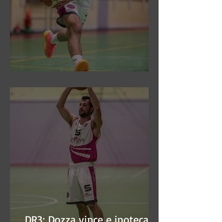
DR3: Sconfitti ed eliminati
DR3: Dozza vince e ipoteca la