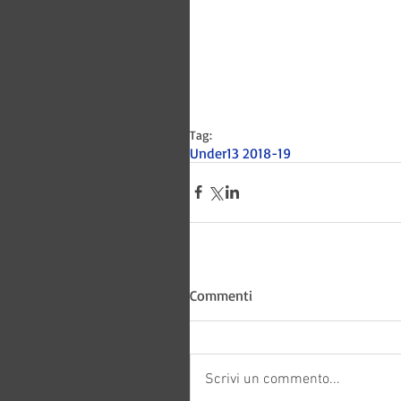
Tag:
Under13 2018-19
Bitways -
Commenti
Scrivi un commento...