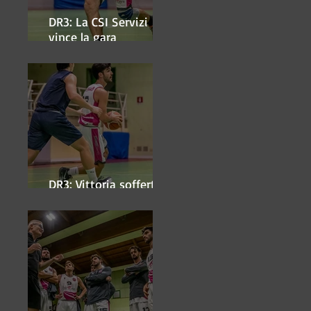
DR3: La CSI Servizi
vince la gara
'antipasto' dei play-off
DR3: Vittoria sofferta a
Faenza