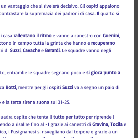
n vantaggio che si rivelerà decisivo. Gli ospiti appaiono 
 contrastare la supremazia dei padroni di casa. Il quarto si 
i casa 
rallentano il ritmo
 e vanno a canestro con 
Guerrini
,
mettono in campo tutta la grinta che hanno e 
recuperano 
ri di 
Suzzi
, 
Cavache 
e 
Berardi
. Le squadre vanno negli 
rato, entrambe le squadre segnano poco e 
si gioca punto a
ca 
Botti
, mentre per gli ospiti 
Suzzi
 va a segno un paio di
 e la terza sirena suona sul 31-25.
quadra ospite che tenta il 
tutto per tutto
 per riprende i 
ndo a risalire fino al -1 grazie ai canestri di 
Gravina
, 
Tocila 
e 
co, i Fusignanesi si risvegliano dal torpore e grazie a un 