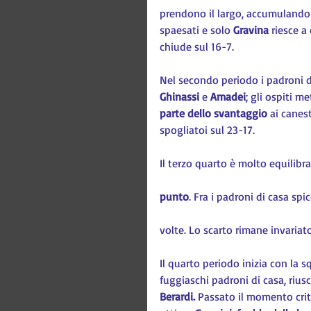
prendono il largo, accumulando u
spaesati e solo 
Gravina 
riesce a
chiude sul 16-7.
Nel secondo periodo i padroni d
Ghinassi
 e 
Amadei
; gli ospiti 
parte dello svantaggio
 ai canest
spogliatoi sul 23-17.
Il terzo quarto è molto equilib
punto
. Fra i padroni di casa spic
volte. Lo scarto rimane invariato
Il quarto periodo inizia con la s
fuggiaschi padroni di casa, riusce
Berardi.
 Passato il momento criti