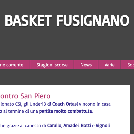
BASKET FUSIGNANO
ne corrente
Stagioni scorse
News
Varie
Soc
 contro San Piero
ionato CSI, gli Under13 di 
Coach Ortasi
 vincono in casa 
ro
 al termine di una 
partita molto combattuta
.
che grazie ai canestri di 
Carullo
, 
Amadei
, 
Botti 
e 
Vignoli