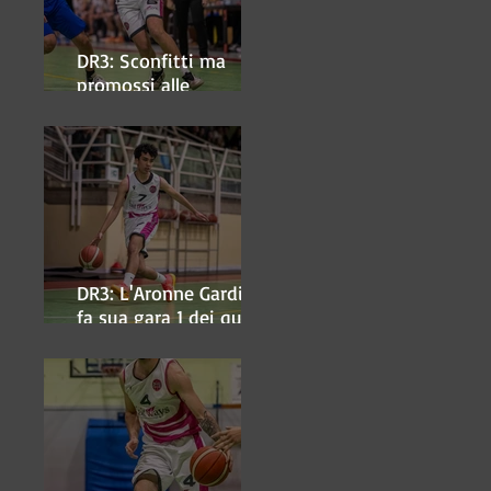
DR3: Sconfitti ma
promossi alle
semifinali
DR3: L'Aronne Gardini
fa sua gara 1 dei quarti
play-off.