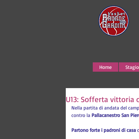
Home
Stagio
U13: Sofferta vittoria
Nella partita di andata del camp
contro la 
Pallacanestro San Pie
Partono forte i padroni di casa
 