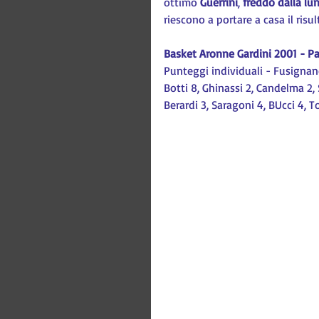
ottimo 
Guerrini
, 
freddo dalla lu
riescono a portare a casa il risul
Basket Aronne Gardini 2001 - Pa
Punteggi individuali - Fusignano:
Botti 8, Ghinassi 2, Candelma 2, Si
Berardi 3, Saragoni 4, BUcci 4, To