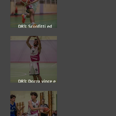
DR3: Sconfitti ed
eliminati
DR3: Dozza vince e
ipoteca la finale