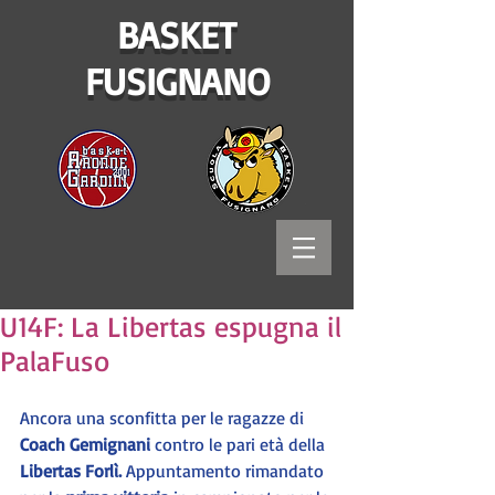
BASKET
FUSIGNANO
U14F: La Libertas espugna il
PalaFuso
Ancora una sconfitta per le ragazze di
Coach Gemignani 
contro le pari età della 
Libertas Forlì. 
Appuntamento rimandato 