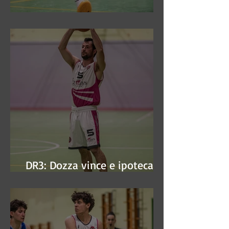
DR3: Sconfitti ed eliminati
DR3: Dozza vince e ipoteca la
finale