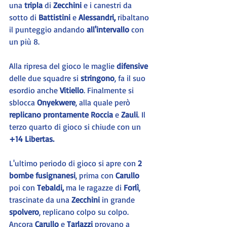
una
 tripla
 di 
Zecchini
 e i canestri da 
sotto di
 Battistini 
e 
Alessandri, 
ribaltano 
il punteggio andando 
all'intervallo
 con 
un più 8.
Alla ripresa del gioco le maglie 
difensive
delle due squadre si 
stringono
, fa il suo 
esordio anche 
Vitiello
. Finalmente si 
sblocca 
Onyekwere
, alla quale però 
replicano prontamente Roccia
 e 
Zauli
. Il 
terzo quarto di gioco si chiude con un 
+14 Libertas.
L'ultimo periodo di gioco si apre con 
2 
bombe fusignanesi
, prima con 
Carullo
poi con 
Tebaldi, 
ma le ragazze di
 Forlì
, 
trascinate da una
 Zecchini
 in grande
spolvero
, replicano colpo su colpo. 
Ancora 
Carullo
 e 
Tarlazzi
 provano a 