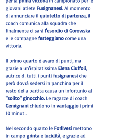
per la 
prima vittoria
 in campionato per le 
giovani atlete 
Fusignanesi
. Al momento 
di annunciare il
 quintetto di partenza,
 il 
coach comunica alla squadra che 
finalmente ci sarà 
l'esordio di Gorowska 
e le compagne 
festeggiano
 come una 
vittoria.
Il primo quarto è avaro di punti, ma 
grazie a un'ispiratissima
 Elena Ciuffoli
, 
autrice di tutti i punti 
fusignanesi 
che 
però dovrà sedersi in panchina per il 
resto della partita causa un infortunio
 al 
"solito" ginocchio.
 Le ragazze di coach 
Gemignani
 chiudono in 
vantaggio
 i primi 
10 minuti.
Nel secondo quarto le 
Forlivesi
 mettono 
in campo 
grinta
 e 
lucidità
, e grazie ad 