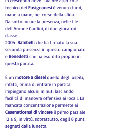
in crescendo dove il valore atletico e 
tecnico dei 
Fusignanesi 
è venuto fuori, 
mano a mano, nel corso della sfida.
Da sottolineare la presenza, nelle file 
dell’Aronne Gardini, di due giocatori 
classe
2004: 
Rambelli
 che ha firmato la sua 
seconda presenza in questo campionato 
e 
Benedetti
 che ha esordito proprio in 
questa partita.
È un m
otore a diesel
 quello degli ospiti, 
infatti, prima di entrare in partita 
impiegano alcuni minuti lasciando 
facilità di manovra offensiva ai locali. La 
mancata concentrazione permette ai 
Cesenaticensi di vincere
 il primo parziale 
12 a 9, in virtù, soprattutto, degli 8 punti 
segnati dalla lunetta.