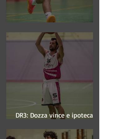
DR3: Sconfitti ed eliminati
DR3: Dozza vince e ipoteca la
finale