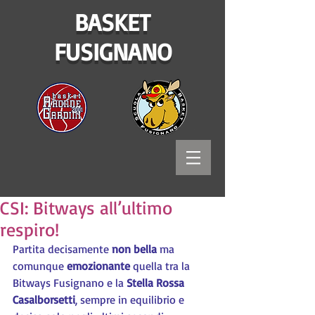
BASKET
FUSIGNANO
CSI: Bitways all’ultimo
respiro!
Partita decisamente 
non bella 
ma 
comunque 
emozionante 
quella tra la 
Bitways Fusignano e la 
Stella Rossa 
Casalborsetti
, sempre in equilibrio e 