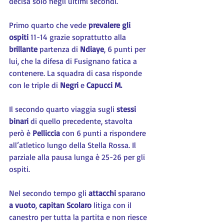
decisa solo negli ultimi secondi.
Primo quarto che vede 
prevalere gli 
ospiti
 11-14 grazie soprattutto alla 
brillante
 partenza di 
Ndiaye
, 6 punti per 
lui, che la difesa di Fusignano fatica a 
contenere. La squadra di casa risponde 
con le triple di 
Negri 
e 
Capucci M.
Il secondo quarto viaggia sugli 
stessi 
binari
 di quello precedente, stavolta 
però è 
Pelliccia 
con 6 punti a rispondere 
all’atletico lungo della Stella Rossa. Il 
parziale alla pausa lunga è 25-26 per gli 
ospiti.
Nel secondo tempo gli 
attacchi 
sparano 
a vuoto
, 
capitan Scolaro
 litiga con il 
canestro per tutta la partita e non riesce 