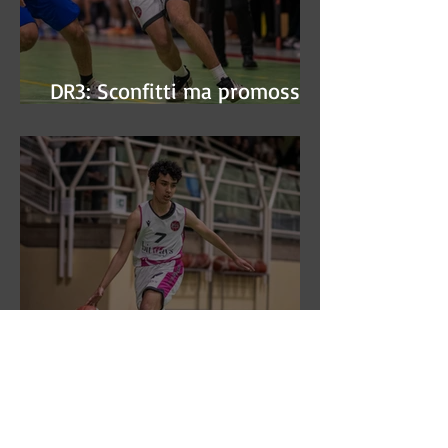
DR3: Sconfitti ma promossi
alle semifinali
DR3: L'Aronne Gardini fa sua
gara 1 dei quarti play-off.