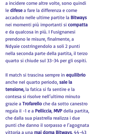
a incidere come altre volte, sono quindi 
le 
difese
 a fare la differenza e come 
accaduto nelle ultime partite la
 Bitways
nei momenti più importanti si 
compatta 
e da qualcosa in più. I Fusignanesi 
prendono le misure, finalmente, a 
Ndyaie costringendolo a soli 2 punti 
nella seconda parte della partita, il terzo 
quarto si chiude sul 33-34 per gli ospiti.
Il match si trascina sempre in 
equilibrio
anche nel quarto periodo, 
sale la 
tensione,
 la fatica si fa sentire e la 
contesa si risolve nell’ultimo minuto 
grazie a
 Trofarello 
che da sotto canestro 
regala il -1 e a
 Pelliccia
, 
MVP
 della partita, 
che dalla sua piastrella realizza i due 
punti che danno il sorpasso e l’agognata 
vittoria a una
 mai doma Bitways
. 44-43 