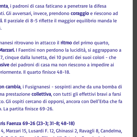
lenta
, i padroni di casa faticano a penetrare la difesa 
i. Gli avversari, invece, prendono 
coraggio
 e riescono ad 
i
. Il parziale di 8-5 riflette il maggior equilibrio manda le 
.
ignanesi ritrovano in attacco il
 ritmo
 del primo quarto, 
Marzari.
 I Faentini non perdono la lucidità, si aggrappano a 
 7, cinque dalla lunetta, dei 10 punti dei suoi colori - che 
nsive
 dei padroni di casa ma non riescono a impedire ai 
iormente. Il quarto finisce 48-18.        
non cambia
, i Fusignanesi - sospinti anche da una bomba di 
ma prestazione 
collettiva
, con tutti gli effettivi bravi a farsi 
. Gli ospiti cercano di opporsi, ancora con Dell’Erba che fa 
. La partita finisce 69-26.
ris Faenza 69-26 (23-3; 31-8; 48-18)
4, Marzari 15, Lusardi F. 12, Ghinassi 2, Ravagli 8, Candelma, 