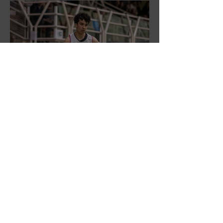
DR3: L'Aronne Gardini fa sua
gara 1 dei quarti play-off.