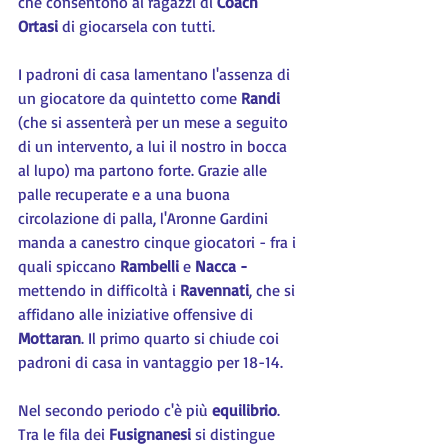
che consentono ai ragazzi di 
Coach 
Ortasi
 di giocarsela con tutti.
I padroni di casa lamentano l'assenza di 
un giocatore da quintetto come 
Randi 
(che si assenterà per un mese a seguito 
di un intervento, a lui il nostro in bocca 
al lupo) ma partono forte. Grazie alle 
palle recuperate e a una buona 
circolazione di palla, l'Aronne Gardini 
manda a canestro cinque giocatori - fra i 
quali spiccano 
Rambelli 
e 
Nacca -
mettendo in difficoltà i 
Ravennati
, che si 
affidano alle iniziative offensive di 
Mottaran
. Il primo quarto si chiude coi 
padroni di casa in vantaggio per 18-14.
Nel secondo periodo c'è più 
equilibrio
. 
Tra le fila dei 
Fusignanesi 
si distingue 