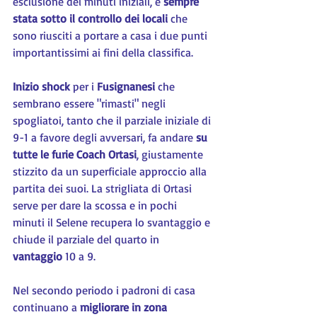
esclusione dei minuti iniziali, è 
sempre 
stata sotto il controllo dei locali
 che 
sono riusciti a portare a casa i due punti 
importantissimi ai fini della classifica.
Inizio shock
 per i 
Fusignanesi 
che 
sembrano essere "rimasti" negli 
spogliatoi, tanto che il parziale iniziale di 
9-1 a favore degli avversari, fa andare 
su 
tutte le furie Coach Ortasi
, giustamente 
stizzito da un superficiale approccio alla 
partita dei suoi. La strigliata di Ortasi 
serve per dare la scossa e in pochi 
minuti il Selene recupera lo svantaggio e 
chiude il parziale del quarto in 
vantaggio 
10 a 9.
Nel secondo periodo i padroni di casa 
continuano a 
migliorare in zona 