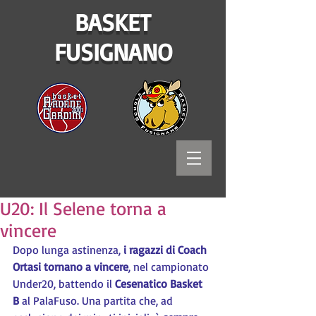
BASKET
FUSIGNANO
U20: Il Selene torna a
vincere
Dopo lunga astinenza, 
i ragazzi di Coach 
Ortasi tornano a vincere
, nel campionato 
Under20, battendo il 
Cesenatico Basket 
B 
al PalaFuso. Una partita che, ad 