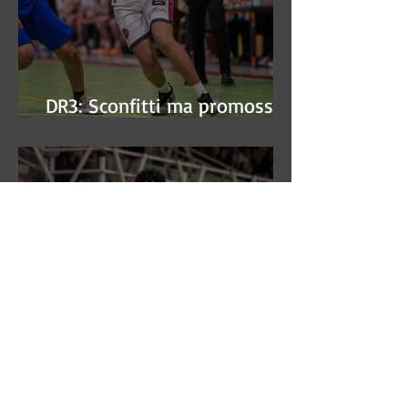
DR3: Sconfitti ma promossi
alle semifinali
DR3: L'Aronne Gardini fa sua