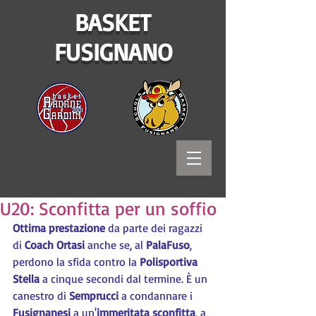
BASKET
FUSIGNANO
U20: Sconfitta per un soffio
Ottima prestazione
 da parte dei ragazzi 
di 
Coach Ortasi
 anche se, al 
PalaFuso
, 
perdono la sfida contro la 
Polisportiva 
Stella
 a cinque secondi dal termine. È un 
canestro di 
Semprucci
 a condannare i 
Fusignanesi 
a un'
immeritata sconfitta
, a 