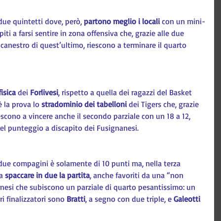
due quintetti dove, però, 
partono meglio i locali
 con un mini-
piti a farsi sentire in zona offensiva che, grazie alle due 
 canestro di quest’ultimo, riescono a terminare il quarto 
isica
 dei 
Forlivesi
, rispetto a quella dei ragazzi del Basket 
è la prova lo 
stradominio dei tabelloni
 dei Tigers che, grazie 
escono a vincere anche il secondo parziale con un 18 a 12, 
nel punteggio a discapito dei Fusignanesi.
 due compagini è solamente di 10 punti ma, nella terza 
a 
spaccare in due la partita
, anche favoriti da una “non 
esi che subiscono un parziale di quarto pesantissimo: un 
ri finalizzatori sono 
Bratti
, a segno con due triple, e 
Galeotti 