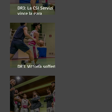
DR3: La CSI Servizi
vince la gara
'antipasto' dei play-off
DR3: Vittoria sofferta a
Faenza