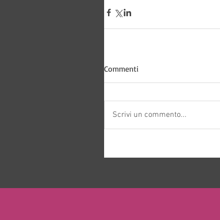
Bitways -
Commenti
Scrivi un commento...