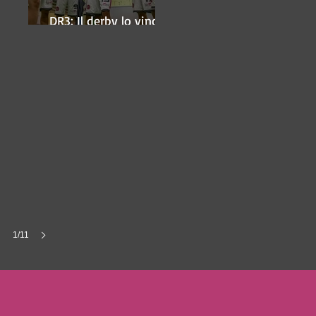
DR3: Il derby lo vince
ancora Lugo
1/11