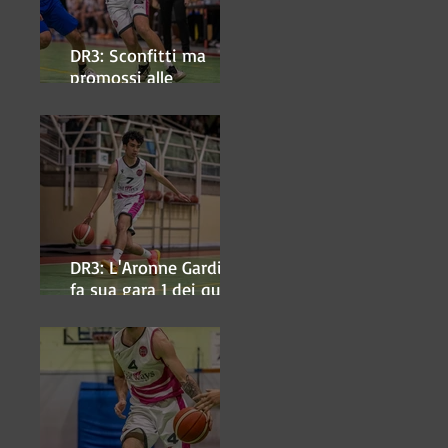
DR3: Sconfitti ma
promossi alle
semifinali
DR3: L'Aronne Gardini
fa sua gara 1 dei quarti
play-off.