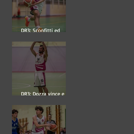
DR3: Sconfitti ed
eliminati
DR3: Dozza vince e
ipoteca la finale