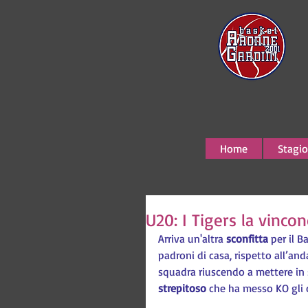
Home
Stagio
U20: I Tigers la vinco
Arriva un'altra 
sconfitta 
per il B
padroni di casa, rispetto all’an
squadra riuscendo a mettere in s
strepitoso
 che ha messo KO gli o