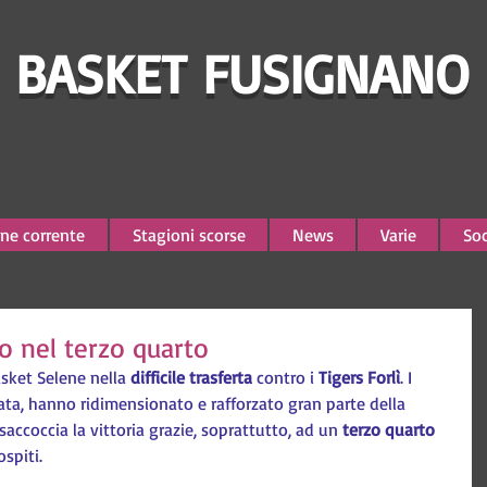
BASKET FUSIGNANO
ne corrente
Stagioni scorse
News
Varie
Soc
no nel terzo quarto
asket Selene nella 
difficile trasferta
 contro i 
Tigers Forlì
. I 
data, hanno ridimensionato e rafforzato gran parte della 
accoccia la vittoria grazie, soprattutto, ad un 
terzo quarto 
spiti.