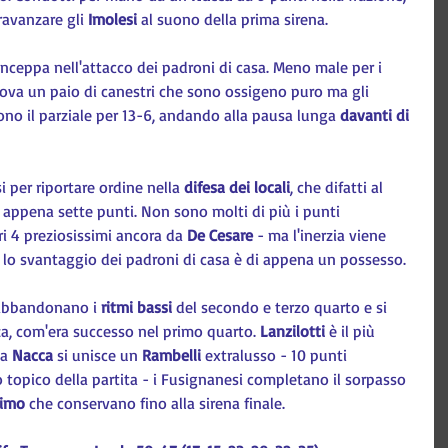
ravanzare gli 
Imolesi 
al suono della prima sirena.
nceppa nell'attacco dei padroni di casa. Meno male per i 
rova un paio di canestri che sono ossigeno puro ma gli 
cono il parziale per 13-6, andando alla pausa lunga 
davanti di 
i per riportare ordine nella 
difesa dei locali
, che difatti al 
 appena sette punti. Non sono molti di più i punti 
tri 4 preziosissimi ancora da 
De Cesare
 - ma l'inerzia viene 
a lo svantaggio dei padroni di casa è di appena un possesso.
 abbandonano i 
ritmi bassi
 del secondo e terzo quarto e si 
a, com'era successo nel primo quarto. 
Lanzilotti
 è il più 
a 
Nacca 
si unisce un 
Rambelli 
extralusso - 10 punti 
 topico della partita - i Fusignanesi completano il sorpasso 
nimo
 che conservano fino alla sirena finale.