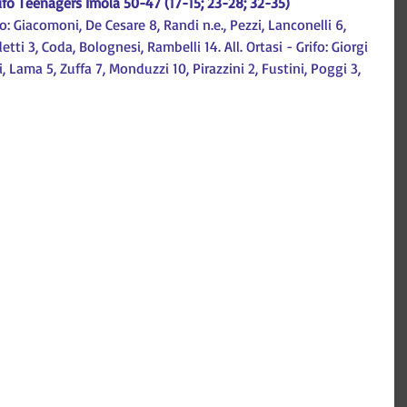
ifo Teenagers Imola 50-47 (17-15; 23-28; 32-35)
: Giacomoni, De Cesare 8, Randi n.e., Pezzi, Lanconelli 6, 
etti 3, Coda, Bolognesi, Rambelli 14. All. Ortasi - Grifo: Giorgi 
i, Lama 5, Zuffa 7, Monduzzi 10, Pirazzini 2, Fustini, Poggi 3, 