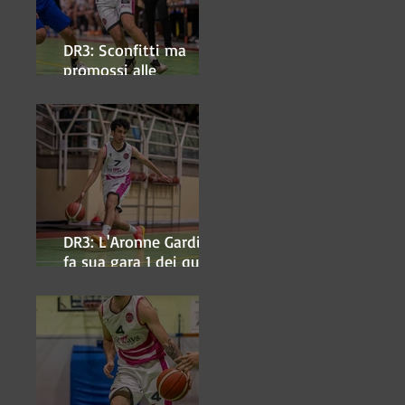
DR3: Sconfitti ma
promossi alle
semifinali
DR3: L'Aronne Gardini
fa sua gara 1 dei quarti
play-off.