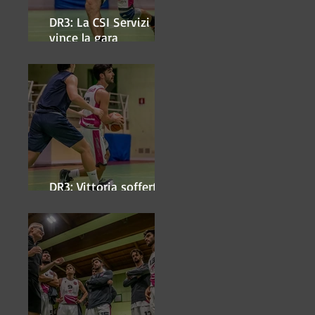
DR3: La CSI Servizi
vince la gara
'antipasto' dei play-off
DR3: Vittoria sofferta a
Faenza