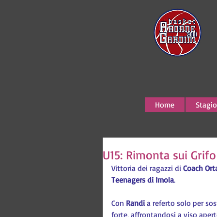
Home
Stagio
U15: Rimonta sui Grif
Vittoria dei ragazzi di 
Coach Ort
Teenagers di Imola
.
Con 
Randi 
a referto solo per so
forte, affrontandosi a viso ape