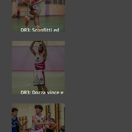
DR3: Sconfitti ed
eliminati
DR3: Dozza vince e
ipoteca la finale