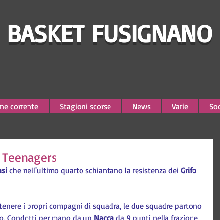
BASKET FUSIGNANO
ne corrente
Stagioni scorse
News
Varie
Soc
o Teenagers
asi
 che nell'ultimo quarto schiantano la resistenza dei 
Grifo 
stenere i propri compagni di squadra, le due squadre partono 
rto. Condotti per mano da un 
Nacca 
da 9 punti nella frazione, 