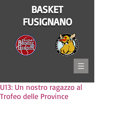
BASKET
FUSIGNANO
U13: Un nostro ragazzo al
Trofeo delle Province