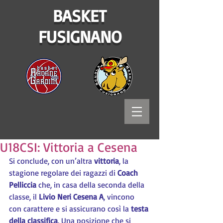
BASKET
FUSIGNANO
U18CSI: Vittoria a Cesena
Si conclude, con un’altra 
vittoria
, la 
stagione regolare dei ragazzi di 
Coach 
Pelliccia
 che, in casa della seconda della 
classe, il 
Livio Neri Cesena A
, vincono 
con carattere e si assicurano così la 
testa 
della classifica
. Una posizione che si 