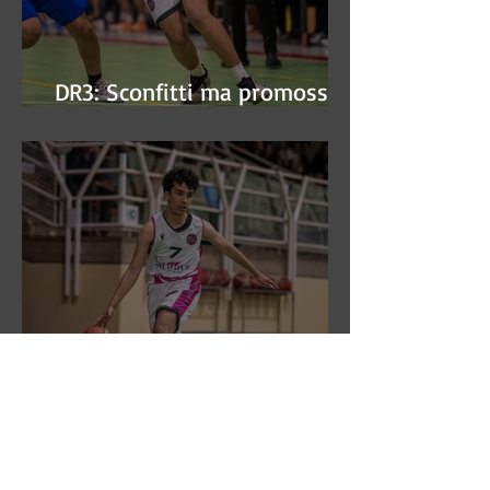
DR3: Sconfitti ma promossi
alle semifinali
DR3: L'Aronne Gardini fa sua
gara 1 dei quarti play-off.