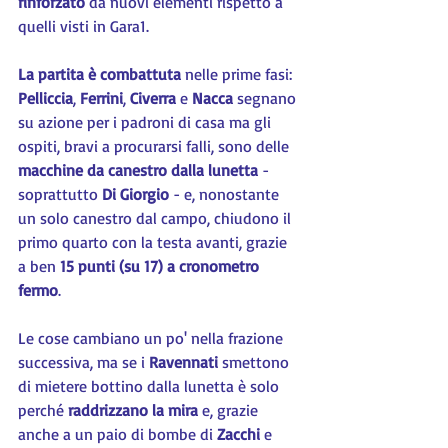
rinforzato
 da nuovi elementi rispetto a 
quelli visti in Gara1.
La partita è combattuta
 nelle prime fasi: 
Pelliccia
, 
Ferrini
, 
Civerra 
e 
Nacca
 segnano 
su azione per i padroni di casa ma gli 
ospiti, bravi a procurarsi falli, sono delle 
macchine da canestro dalla lunetta
 - 
soprattutto 
Di Giorgio
 - e, nonostante 
un solo canestro dal campo, chiudono il 
primo quarto con la testa avanti, grazie 
a ben 
15 punti (su 17) a cronometro 
fermo
.
Le cose cambiano un po' nella frazione 
successiva, ma se i 
Ravennati 
smettono 
di mietere bottino dalla lunetta è solo 
perché 
raddrizzano la mira
 e, grazie 
anche a un paio di bombe di 
Zacchi 
e 