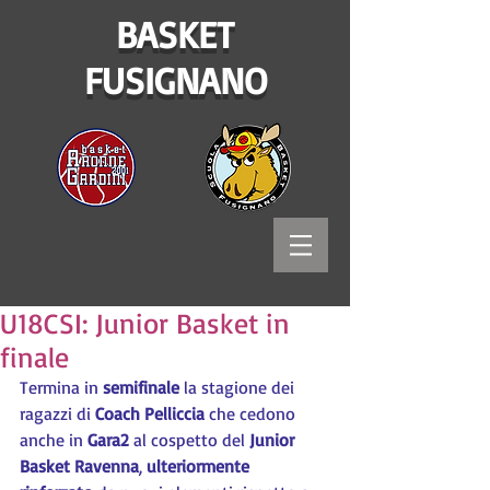
BASKET
FUSIGNANO
U18CSI: Junior Basket in
finale
Termina in 
semifinale 
la stagione dei 
ragazzi di 
Coach Pelliccia
 che cedono 
anche in 
Gara2 
al cospetto del 
Junior 
Basket Ravenna
, 
ulteriormente 