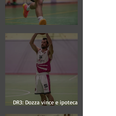
DR3: Sconfitti ed eliminati
DR3: Dozza vince e ipoteca la
finale