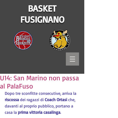
BASKET
FUSIGNANO
U14: San Marino non passa
al PalaFuso
Dopo tre sconfitte consecutive, arriva la
riscossa
 dei ragazzi di 
Coach Ortasi
 che, 
davanti al proprio pubblico, portano a 
casa la 
prima vittoria casalinga
.