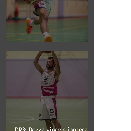
DR3: Sconfitti ed eliminati
DR3: Dozza vince e ipoteca la