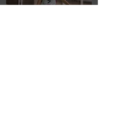
DR3: L'Aronne Gardini fa sua
gara 1 dei quarti play-off.