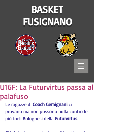
BASKET
FUSIGNANO
U16F: La Futurvirtus passa al
palafuso
Le ragazze di 
Coach Gemignani
 ci 
provano ma non possono nulla contro le 
più forti Bolognesi della 
Futurvirtus
.