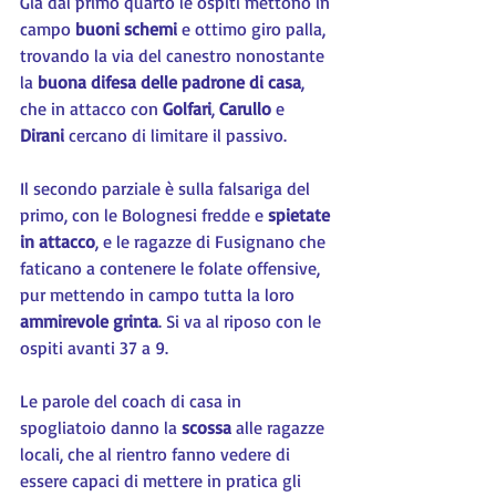
Già dal primo quarto le ospiti mettono in 
campo 
buoni schemi
 e ottimo giro palla, 
trovando la via del canestro nonostante 
la 
buona difesa delle padrone di casa
, 
che in attacco con 
Golfari
, 
Carullo 
e 
Dirani 
cercano di limitare il passivo.
Il secondo parziale è sulla falsariga del 
primo, con le Bolognesi fredde e 
spietate 
in attacco
, e le ragazze di Fusignano che 
faticano a contenere le folate offensive, 
pur mettendo in campo tutta la loro 
ammirevole grinta
. Si va al riposo con le 
ospiti avanti 37 a 9.
Le parole del coach di casa in 
spogliatoio danno la 
scossa 
alle ragazze 
locali, che al rientro fanno vedere di 
essere capaci di mettere in pratica gli 