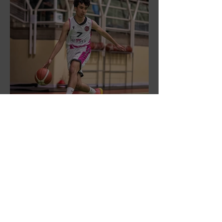
DR3: L'Aronne Gardini fa sua
gara 1 dei quarti play-off.