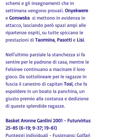
schemi e gli insegnamenti che in 
settimana vengono provati. 
Onyekwere 
e 
Gorowska  
si mettono in evidenza in 
attacco, lasciando però spazi ampi alle 
ripartenze ospiti, su tutte spiccano le 
prestazioni di 
Taormina
, 
Pasotti 
e 
Lisi
.
Nell'ultimo parziale la stanchezza si fa 
sentire per le padrone di casa, mentre le 
Felsinee continuano a macinare il loro 
gioco. Da sottolineare per le ragazze in 
fuscia il canestro di capitan 
Tosi
, che fa 
espoldere in un boato la panchina, un 
giusto premio alla costanza e dedizione 
di queste splendide ragazze.
Basket Aronne Gardini 2001 - Futurvirtus 
25-85 (6-19; 9-37; 19-61)
Punteggi individuali - Fusignano: Golfari 