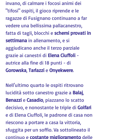
invano, di calmare i focosi animi dei 
"tifosi" ospiti, il gioco riprende e le 
ragazze di Fusignano continuano a far 
vedere una bellissima pallacanestro, 
fatta di tagli, blocchi e 
schemi provati in 
settimana
 in allenamento, e si 
aggiudicano anche il terzo parziale 
grazie ai canestri di 
Elena Ciuffoli
 - 
autrice alla fine di 18 punti - di 
Gorowska
, 
Tarlazzi 
e 
Onyekwere
.
Nell'ultimo quarto le ospiti ritrovano 
lucidità sotto canestro grazie a 
Balaj
, 
Benazzi 
e 
Casadio
, piazzano lo scatto 
decisivo, e nonostante le triple di 
Golfari 
e di Elena Ciuffoli, le padrone di casa non 
riescono a portare a casa la vittoria, 
sfuggita per un soffio. Va sottolineato il 
continuo e 
costante miglioramento
 delle 