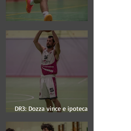
DR3: Sconfitti ed eliminati
DR3: Dozza vince e ipoteca la
finale