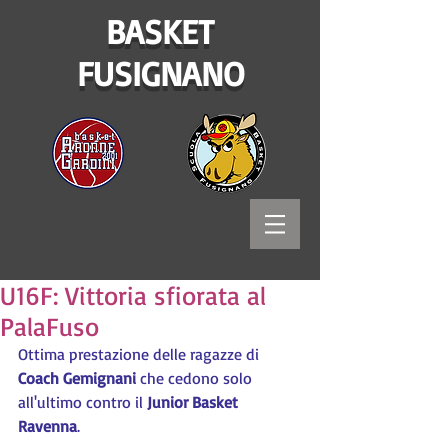
BASKET
FUSIGNANO
U16F: Vittoria sfiorata al
PalaFuso
Ottima prestazione delle ragazze di 
Coach Gemignani
 che cedono solo 
all'ultimo contro il 
Junior Basket 
Ravenna
.