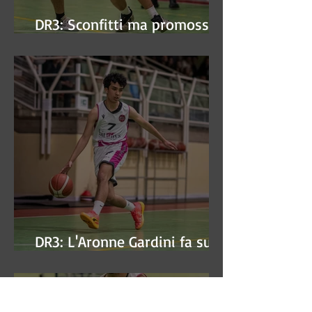
DR3: Sconfitti ma promossi
alle semifinali
DR3: L'Aronne Gardini fa sua
gara 1 dei quarti play-off.