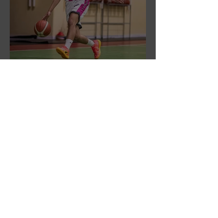
DR3: L'Aronne Gardini fa sua
gara 1 dei quarti play-off.