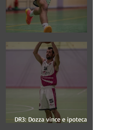
DR3: Sconfitti ed eliminati
DR3: Dozza vince e ipoteca la
finale