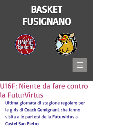
BASKET
FUSIGNANO
U16F: Niente da fare contro
la FuturVirtus
Ultima giornata di stagione regolare per 
le girls di 
Coach Gemignani
, che fanno 
visita alle pari età della 
Futurvirtus 
a 
Castel San Pietro
.