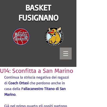
BASKET
FUSIGNANO
U14: Sconfitta a San Marino
Continua la striscia negativa dei ragazzi 
di 
Coach Ortasi
 che perdono anche in 
casa della P
allacanestro Titano di San 
Marino
.
Già nel primo quarto gli ospiti partono 