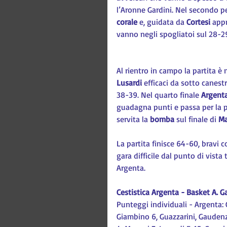
l’Aronne Gardini. Nel secondo p
corale
 e, guidata da 
Cortesi
 app
vanno negli spogliatoi sul 28-29
Al rientro in campo la partita è 
Lusardi
 efficaci da sotto canestr
38-39. Nel quarto finale
 Argenta
guadagna punti e passa per la pr
servita la 
bomba
 sul finale di 
Ma
La partita finisce 64-60, bravi 
gara difficile dal punto di vista
Argenta.
Cestistica Argenta - Basket A. 
Punteggi individuali - Argenta: Co
Giambino 6, Guazzarini, Gaudenzi,