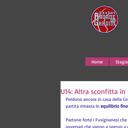
Home
Stagio
U14: Altra sconfitta i
Perdono ancora in casa della Ces
partita rimasta In 
equilibrio fino
Partono forte i Fusignanesi che 
avversari che vanno a spesso a