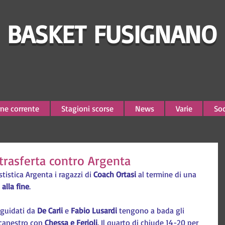
BASKET FUSIGNANO
ne corrente
Stagioni scorse
News
Varie
Soc
n trasferta contro Argenta
tistica Argenta i ragazzi di
 Coach Ortasi 
al termine di una 
 alla fine
.
guidati da 
De Carli
 e 
Fabio Lusardi
 tengono a bada gli 
 canestro con
 Chessa e Ferioli
. Il quarto di chiude 14-20 per 