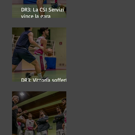
DR3: La CSI Servizi
vince la gara
'antipasto' dei play-off
DR3: Vittoria sofferta a
Faenza