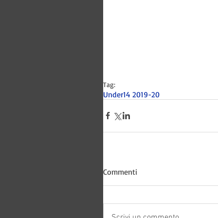
Tag:
Under14 2019-20
Bitways -
Commenti
Scrivi un commento...