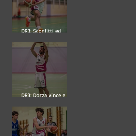
DR3: Sconfitti ed
eliminati
DR3: Dozza vince e
ipoteca la finale