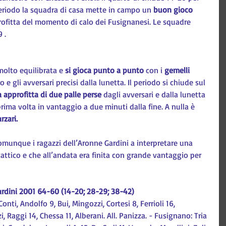
eriodo la squadra di casa mette in campo un 
buon gioco 
rofitta del momento di calo dei Fusignanesi. Le squadre 
 .
molto equilibrata e 
si gioca punto a punto
 con i 
gemelli 
o e gli avversari precisi dalla lunetta. Il periodo si chiude sul 
 approfitta di due palle perse
 dagli avversari e dalla lunetta 
ima volta in vantaggio a due minuti dalla fine. A nulla è 
rzari.
comunque i ragazzi dell’Aronne Gardini a interpretare una 
 tattico e che all’andata era finita con grande vantaggio per 
Gardini 2001 64-60 (14-20; 28-29; 38-42)
nti, Andolfo 9, Bui, Mingozzi, Cortesi 8, Ferrioli 16, 
 Raggi 14, Chessa 11, Alberani. All. Panizza. - Fusignano: Tria 