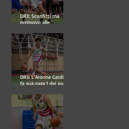
DR3: Sconfitti ma
promossi alle
semifinali
DR3: L'Aronne Gardini
fa sua gara 1 dei quarti
play-off.