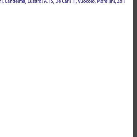
ni, Candelma, Lusardi A. 15, De Carli 11, Vuocolo, Morellini, Zoli 