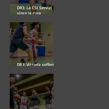
DR3: La CSI Servizi
vince la gara
'antipasto' dei play-off
DR3: Vittoria sofferta a
Faenza