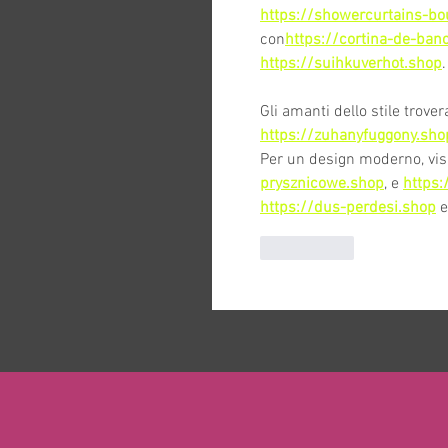
https://showercurtains-bo
con
https://cortina-de-ban
https://suihkuverhot.shop
.
Bitways -
Gli amanti dello stile trov
https://zuhanyfuggony.sho
Per un design moderno, visi
prysznicowe.shop
, e 
https:
https://dus-perdesi.shop
 e
Mi piace