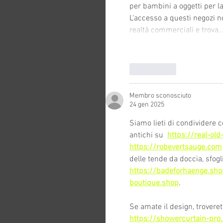
per bambini a oggetti per la
L'accesso a questi negozi n
realtà commerciali e trova
Mi piace
Membro sconosciuto
24 gen 2025
Siamo lieti di condividere con
antichi su  
https://real-ol
https://robevertsauge.com
delle tende da doccia, sfogli
https://badeforhaenge.sho
boutique.shop
.
Se amate il design, trovere
https://showercurtain-pro