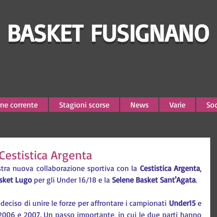
BASKET FUSIGNANO
ne corrente
Stagioni scorse
News
Varie
Soc
Cestistica Argenta
stra nuova collaborazione sportiva con la 
Cestistica Argenta
, 
sket Lugo
 per gli Under 16/18 e la 
Selene Basket Sant'Agata
.
deciso di unire le forze per affrontare i campionati
 Under15 
e 
l 2006 e 2007. Un passo importante, in cui le due parti hanno 