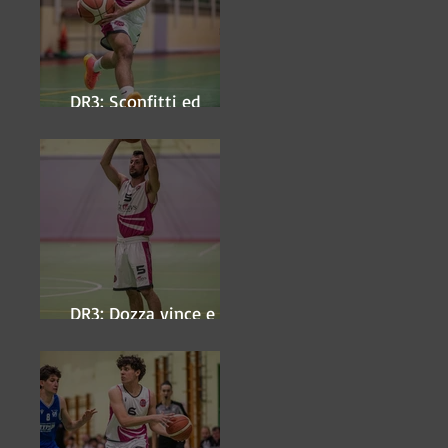
DR3: Sconfitti ed
eliminati
DR3: Dozza vince e
ipoteca la finale