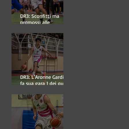
DR3: Sconfitti ma
promossi alle
semifinali
DR3: L'Aronne Gardini
fa sua gara 1 dei quarti
play-off.