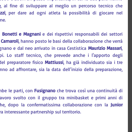
e
, al fine di sviluppare al meglio un percorso tecnico che 
zzi
, per dare ad ogni atleta la possibilità di giocare nel 
ne.
i Bonetti e Magnani
 e dei rispettivi responsabili dei settori 
 Carnaroli
, hanno posto le basi della collaborazione che verrà 
gnano e dal neo arrivato in casa Cestistica 
Maurizio Massari
, 
pi. Lo staff tecnico, che prevede anche i l'apporto degli 
del preparatore fisico 
Mattiussi
, ha già individuato sia i tre 
no ad affrontare, sia la data dell’inizio della preparazione, 
be le parti, con 
Fusignano 
che trova così una continuità di 
 lavoro svolto con il gruppo tra minibasket e primi anni di 
che, dopo la confermatissima collaborazione con la 
Junior 
ra interessante partnership sul territorio.