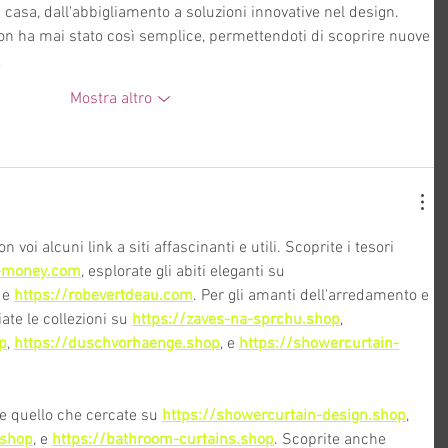
 casa, dall'abbigliamento a soluzioni innovative nel design.  
on ha mai stato così semplice, permettendoti di scoprire nuove 
…
Mostra altro
 voi alcuni link a siti affascinanti e utili. Scoprite i tesori 
d-money.com
, esplorate gli abiti eleganti su 
 e 
https://robevertdeau.com
. Per gli amanti dell'arredamento e 
ate le collezioni su 
https://zaves-na-sprchu.shop
, 
p
, 
https://duschvorhaenge.shop
, e 
https://showercurtain-
te quello che cercate su 
https://showercurtain-design.shop
, 
.shop
, e 
https://bathroom-curtains.shop
. Scoprite anche 