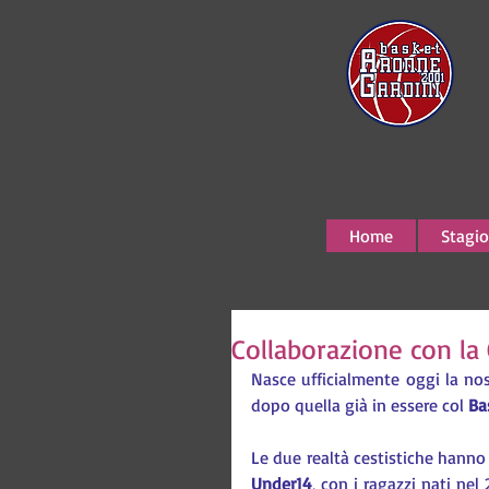
Home
Stagio
Collaborazione con la 
Nasce ufficialmente oggi la no
dopo quella già in essere col 
Ba
Le due realtà cestistiche hanno 
Under14
, con i ragazzi nati ne