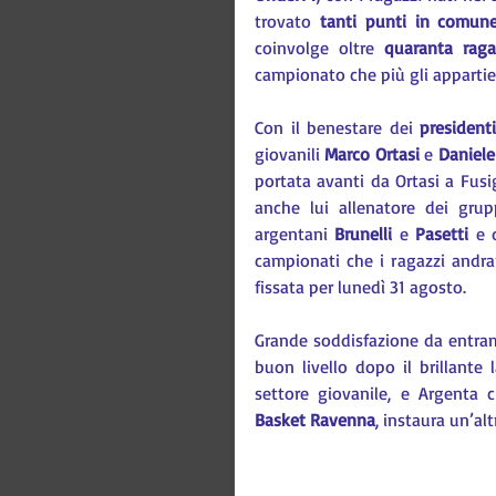
trovato 
tanti punti in comun
coinvolge oltre 
quaranta raga
campionato che più gli appartie
Con il benestare dei 
president
giovanili 
Marco Ortasi
 e 
Daniele
portata avanti da Ortasi a Fusi
anche lui allenatore dei grup
argentani 
Brunelli 
e 
Pasetti 
e 
campionati che i ragazzi andran
fissata per lunedì 31 agosto.
Grande soddisfazione da entram
buon livello dopo il brillante
settore giovanile, e Argenta 
Basket Ravenna
, instaura un’alt