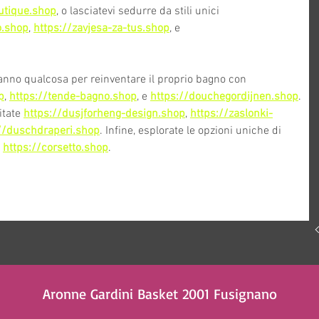
utique.shop
, o lasciatevi sedurre da stili unici 
o.shop
, 
https://zavjesa-za-tus.shop
, e 
 Tecnologia e comunicazione
eranno qualcosa per reinventare il proprio bagno con 
p
, 
https://tende-bagno.shop
, e 
https://douchegordijnen.shop
. 
tate 
https://dusjforheng-design.shop
, 
https://zaslonki-
//duschdraperi.shop
. Infine, esplorate le opzioni uniche di 
 
https://corsetto.shop
.
Aronne Gardini Basket 2001 Fusignano