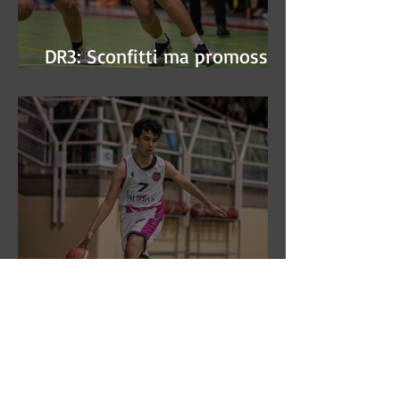
DR3: Sconfitti ma promossi
alle semifinali
DR3: L'Aronne Gardini fa sua
gara 1 dei quarti play-off.