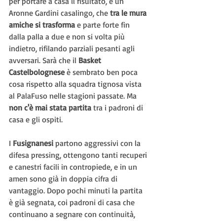
per portare a casa il risultato, e un 
Aronne Gardini casalingo, che 
tra le mura 
amiche si trasforma
 e parte forte fin 
dalla palla a due e non si volta più 
indietro, rifilando parziali pesanti agli 
avversari. Sarà che il 
Basket 
Castelbolognese
 è sembrato ben poca 
cosa rispetto alla squadra tignosa vista 
al PalaFuso nelle stagioni passate. Ma 
non c'è mai stata partita
 tra i padroni di 
casa e gli ospiti.
I 
Fusignanesi 
partono aggressivi con la 
difesa pressing, ottengono tanti recuperi 
e canestri facili in contropiede, e in un 
amen sono già in doppia cifra di 
vantaggio. Dopo pochi minuti la partita 
è già segnata, coi padroni di casa che 
continuano a segnare con continuità, 