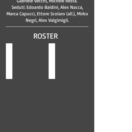
Gabriele Vecchi, Michele Resta.
Seduti: Edoardo Baldini, Alex Nacca,
Marca Capucci, Ettore Scolaro (all.), Mirko
Negri, Alex Valgimigli.
ROSTER
Matteo Ferrini
Ettore Scolaro
#0
#4
anno
anno
2000
1974
ala
ala/allenatore
cm
cm
176
180