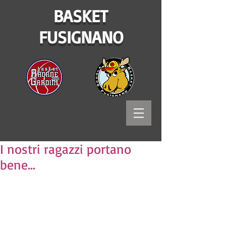
BASKET
FUSIGNANO
I nostri ragazzi portano
bene...