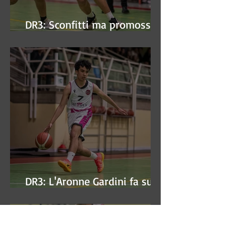
DR3: Sconfitti ma promossi
alle semifinali
DR3: L'Aronne Gardini fa sua
gara 1 dei quarti play-off.