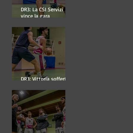
DR3: La CSI Servizi
vince la gara
'antipasto' dei play-off
DR3: Vittoria sofferta a
Faenza