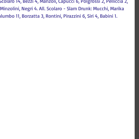
olaro 14, Bezzi 4, Manzoli, Capucci 6, Polgrossi 2, Pelliccia 2, 
, Minzolini, Negri 4. All. Scolaro - Slam Drunk: Mucchi, Marika 
alumbo 11, Borzatta 3, Rontini, Pirazzini 6, Siri 4, Babini 1.