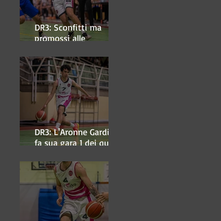
DR3: Sconfitti ma
promossi alle
semifinali
DR3: L'Aronne Gardini
fa sua gara 1 dei quarti
play-off.