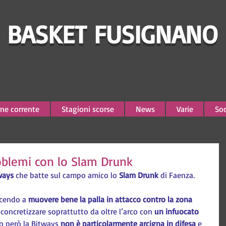
BASKET FUSIGNANO
ne corrente
Stagioni scorse
News
Varie
Soc
oblemi con lo Slam Drunk
ways
 che batte sul campo amico lo 
Slam Drunk
 di Faenza.
scendo a 
muovere bene la palla in attacco contro la zona
concretizzare soprattutto da oltre l’arco con 
un infuocato 
o però la Bitways 
non è particolarmente arcigna in difesa 
e 