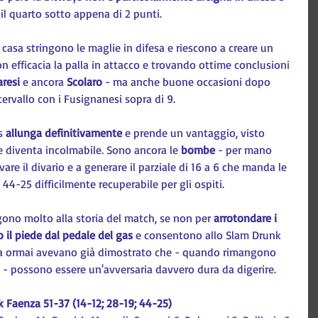
 il quarto sotto appena di 2 punti.
casa stringono le maglie in difesa e riescono a creare un 
efficacia la palla in attacco e trovando ottime conclusioni 
resi 
e ancora 
Scolaro
 - ma anche buone occasioni dopo 
intervallo con i Fusignanesi sopra di 9.
s 
allunga definitivamente
 e prende un vantaggio, visto 
e diventa incolmabile. Sono ancora le 
bombe 
- per mano 
vare il divario e a generare il parziale di 16 a 6 che manda le 
44-25 difficilmente recuperabile per gli ospiti.
gono molto alla storia del match, se non per 
arrotondare i 
 il piede dal pedale del gas
 e consentono allo Slam Drunk 
, ma ormai avevano già dimostrato che - quando rimangono 
 - possono essere un'avversaria davvero dura da digerire.
 Faenza 51-37 (14-12; 28-19; 44-25)