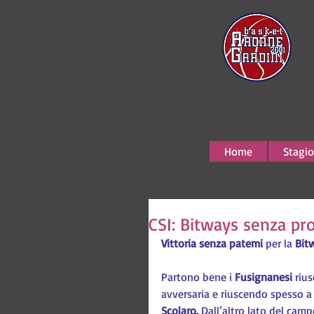
Home
Stagio
CSI: Bitways senza pr
Vittoria senza patemi
 per la 
Bit
Partono bene i 
Fusignanesi
 riu
avversaria e riuscendo spesso a 
Scolaro. 
Dall’altro lato del camp