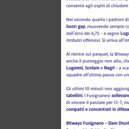
consente agli ospiti di chiudere
Nel secondo quarto i padroni di 
buon gap
, muovendo sempre con 
dall’arco dei 6,75 - a segno 
Luga
rimbalzi offensivi. Si arriva all’
Al rientro sul parquet, la Bitway
anche il punteggio non alto, ch
Lugaresi
, 
Scolaro 
e 
Negri 
- a sca
squadre all'ultima pausa con un 
Gli ultimi 10 minuti non aggiun
tabellini
. I Fusignanesi 
sollevano
di vincere il parziale per 12-7
compatti e concentrati in difesa
Bitways Fusignano - Slam Drunk