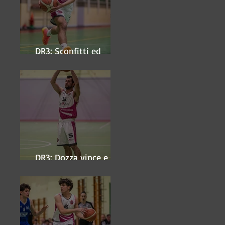
DR3: Sconfitti ed
eliminati
DR3: Dozza vince e
ipoteca la finale