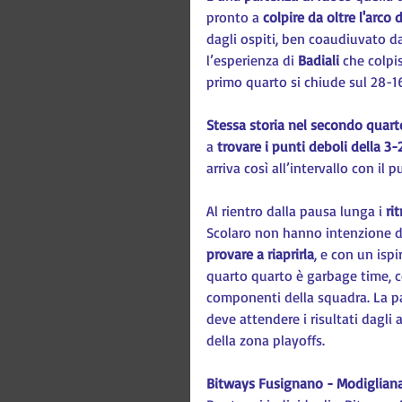
pronto a 
colpire da oltre l'arco 
dagli ospiti, ben coaudiuvato d
l’esperienza di 
Badiali 
che colpi
primo quarto si chiude sul 28-16
Stessa storia nel secondo quart
a 
trovare i punti deboli della 3-
arriva così all’intervallo con il
Al rientro dalla pausa lunga i 
ri
Scolaro non hanno intenzione d
provare a riaprirla
, e con un ispi
quarto quarto è garbage time, co
componenti della squadra. La pa
deve attendere i risultati dagl
della zona playoffs.
Bitways Fusignano - Modigliana