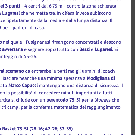
dei 3 punti
 - 4 centri dai 6,75 m - contro la zona schierata 
a 
Lugaresi 
che ne mette tre. In difesa invece subiscono 
sce ripetutamente dalla media e dalla lunga distanza. Il 
 per i padroni di casa.
o
 nel quale i Fusignanesi rimangono concentrati e riescono 
2 avversaria
 e segnare soprattutto con 
Bezzi 
e 
Lugaresi
. Si 
 punteggio di 46-26.
tmi scemano
 da entrambe le parti ma gli uomini di coach 
i lasciare neanche una minima speranza a 
Modigliana di 
rato 
Marco Capucci
 mantengono una distanza di sicurezza. Il 
n la possibilità di concedere minuti importanti a tutti i 
rtita si chiude con un 
perentorio 75-51
 per la Bitways che 
i altri campi per la conferma matematica del raggiungimento 
 Basket 75-51 (28-16; 42-26; 57-35)