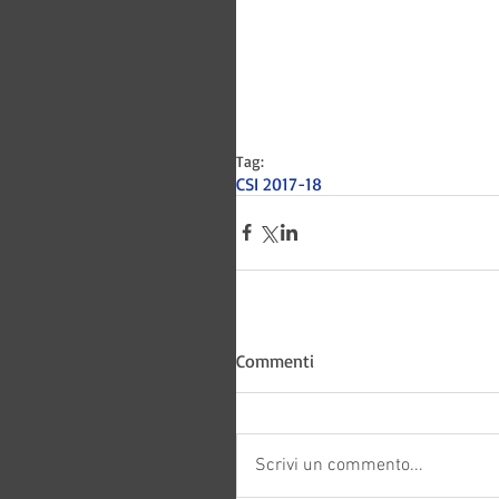
Tag:
CSI 2017-18
Bitways -
Commenti
Scrivi un commento...