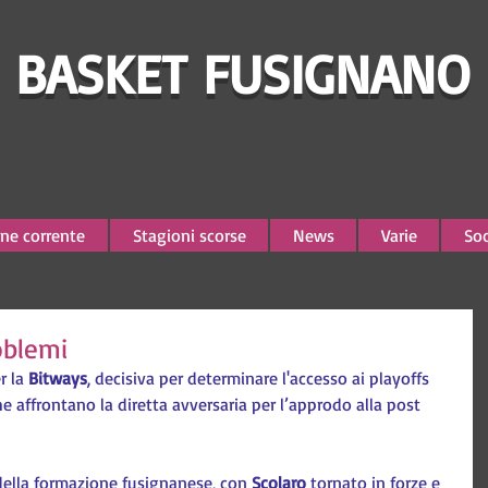
BASKET FUSIGNANO
ne corrente
Stagioni scorse
News
Varie
Soc
oblemi
r la 
Bitways
, decisiva per determinare l'accesso ai playoffs 
he affrontano la diretta avversaria per l’approdo alla post 
della formazione fusignanese, con 
Scolaro 
tornato in forze e 