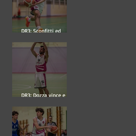
DR3: Sconfitti ed
eliminati
DR3: Dozza vince e
ipoteca la finale