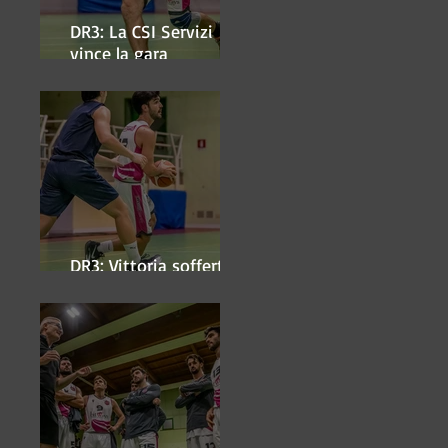
DR3: La CSI Servizi
vince la gara
'antipasto' dei play-off
DR3: Vittoria sofferta a
Faenza