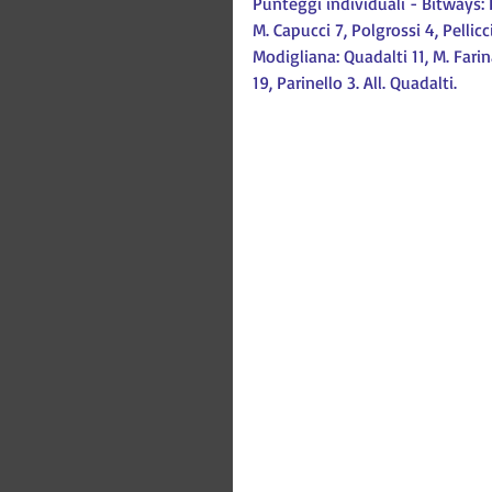
Punteggi individuali - Bitways: Fi
M. Capucci 7, Polgrossi 4, Pellicci
Modigliana: Quadalti 11, M. Farina
19, Parinello 3. All. Quadalti.