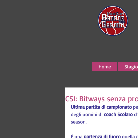
Home
Stagio
CSI: Bitways senza pr
Ultima partita di campionato
 pe
degli uomini di 
coach Scolaro
 c
season.
É una 
partenza di fuoco
 quella 