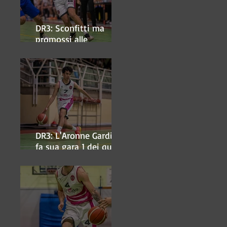
DR3: Sconfitti ma
promossi alle
semifinali
DR3: L'Aronne Gardini
fa sua gara 1 dei quarti
play-off.