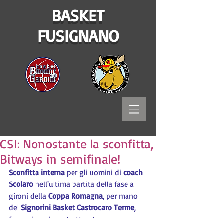
BASKET
FUSIGNANO
CSI: Nonostante la sconfitta,
Bitways in semifinale!
Sconfitta interna
 per gli uomini di 
coach 
Scolaro
 nell'ultima partita della fase a 
gironi della 
Coppa Romagna
, per mano 
del 
Signorini Basket Castrocaro Terme
, 