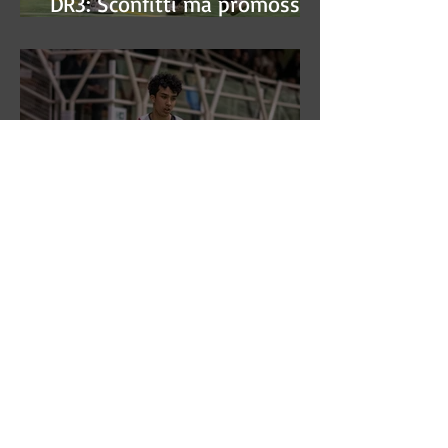
DR3: Sconfitti ma promossi
alle semifinali
DR3: L'Aronne Gardini fa sua
gara 1 dei quarti play-off.