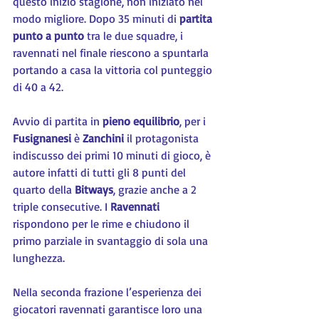
questo inizio stagione, non iniziato nel 
modo migliore. Dopo 35 minuti di 
partita 
punto a punto
 tra le due squadre, i 
ravennati nel finale riescono a spuntarla 
portando a casa la vittoria col punteggio 
di 40 a 42.
Avvio di partita in 
pieno equilibrio
, per i 
Fusignanesi 
è 
Zanchini 
il protagonista 
indiscusso dei primi 10 minuti di gioco, è 
autore infatti di tutti gli 8 punti del 
quarto della 
Bitways
, grazie anche a 2 
triple consecutive. I 
Ravennati 
rispondono per le rime e chiudono il 
primo parziale in svantaggio di sola una 
lunghezza.
Nella seconda frazione l’esperienza dei 
giocatori ravennati garantisce loro una 