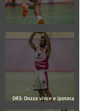
DR3: Sconfitti ed eliminati
DR3: Dozza vince e ipoteca la
finale