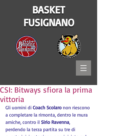
BASKET
FUSIGNANO
CSI: Bitways sfiora la prima
vittoria
Gli uomini di 
Coach Scolaro
 non riescono 
a completare la rimonta, dentro le mura 
amiche, contro il 
Sirio Ravenna
, 
perdendo la terza partita su tre di 