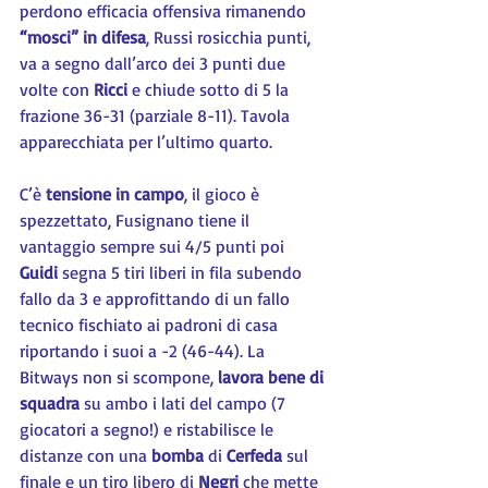
perdono efficacia offensiva rimanendo 
“mosci” in difesa
, Russi rosicchia punti, 
va a segno dall’arco dei 3 punti due 
volte con
 Ricci 
e chiude sotto di 5 la 
frazione 36-31 (parziale 8-11). Tavola 
apparecchiata per l’ultimo quarto.
C’è 
tensione in campo
, il gioco è 
spezzettato, Fusignano tiene il 
vantaggio sempre sui 4/5 punti poi 
Guidi
 segna 5 tiri liberi in fila subendo 
fallo da 3 e approfittando di un fallo 
tecnico fischiato ai padroni di casa 
riportando i suoi a -2 (46-44). La 
Bitways non si scompone, 
lavora bene di 
squadra
 su ambo i lati del campo (7 
giocatori a segno!) e ristabilisce le 
distanze con una
 bomba 
di 
Cerfeda
 sul 
finale e un tiro libero di 
Negri
 che mette 