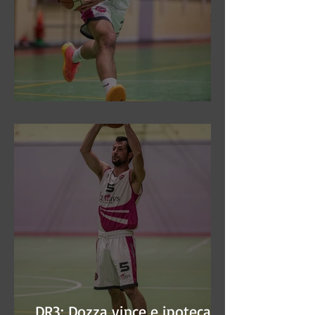
DR3: Sconfitti ed eliminati
DR3: Dozza vince e ipoteca la