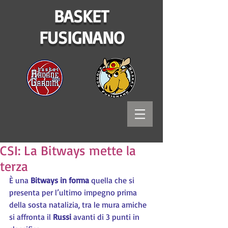
BASKET
FUSIGNANO
CSI: La Bitways mette la
terza
È una 
Bitways in forma
 quella che si 
presenta per l’ultimo impegno prima 
della sosta natalizia, tra le mura amiche 
si affronta il 
Russi
 avanti di 3 punti in 