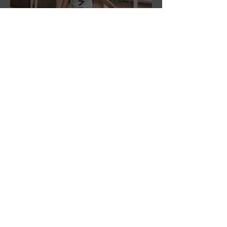
DR3: L'Aronne Gardini fa sua
gara 1 dei quarti play-off.