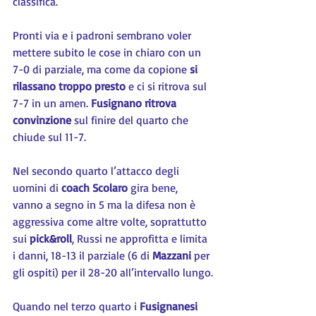
classifica.
Pronti via e i padroni sembrano voler 
mettere subito le cose in chiaro con un 
7-0 di parziale, ma come da copione 
si 
rilassano troppo presto
 e ci si ritrova sul 
7-7 in un amen.
 Fusignano ritrova  
convinzione
 sul finire del quarto che 
chiude sul 11-7.
Nel secondo quarto l’attacco degli 
uomini di 
coach Scolaro
 gira bene, 
vanno a segno in 5 ma la difesa non è 
aggressiva come altre volte, soprattutto 
sui 
pick&roll
, Russi ne approfitta e limita 
i danni, 18-13 il parziale (6 di
 Mazzani
 per 
gli ospiti) per il 28-20 all’intervallo lungo.
Quando nel terzo quarto i 
Fusignanesi 