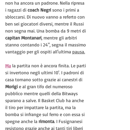
non ha ancora un padrone. Nella ripresa 
i ragazzi di 
coach Negri
 sono i primi a 
sbloccarsi. Di nuovo vanno a referto con 
ben sei giocatori diversi, mentre il Russi 
non segna mai. Una bomba da 9 metri di 
capitan Montanari
, mentre gli arbitri 
stanno contando i 24", segna il massimo 
vantaggio per gli ospiti all'ultima 
pausa.
Ma
 la partita non è ancora finita. Le parti 
si invertono negli ultimi 10'. I padroni di 
casa tornano sotto grazie ai canestri di 
Morigi 
e al gran tifo del numeroso 
pubblico mentre quelli della Bitways 
sparano a salve. Il Basket Club ha anche 
il tiro per impattare la partita, ma la 
bomba si infrange sul ferro e con essa si 
spegne anche la 
rimonta
. I Fusignanesi 
resistono grazie anche ai tanti tiri liberi 