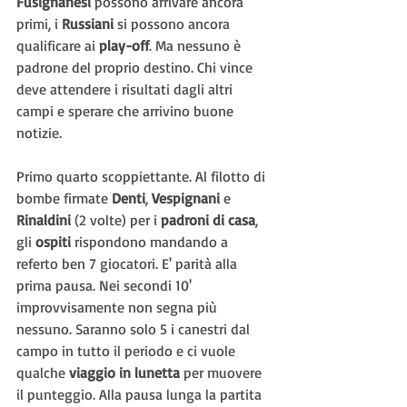
Fusignanesi 
possono arrivare ancora 
primi, i 
Russiani 
si possono ancora 
qualificare ai 
play-off
. Ma nessuno è 
padrone del proprio destino. Chi vince 
deve attendere i risultati dagli altri 
campi e sperare che arrivino buone 
notizie.
Primo quarto scoppiettante. Al filotto di 
bombe firmate 
Denti
, 
Vespignani 
e 
Rinaldini 
(2 volte) per i 
padroni di casa
, 
gli 
ospiti 
rispondono mandando a 
referto ben 7 giocatori. E' parità alla 
prima pausa. Nei secondi 10' 
improvvisamente non segna più 
nessuno. Saranno solo 5 i canestri dal 
campo in tutto il periodo e ci vuole 
qualche 
viaggio in lunetta
 per muovere 
il punteggio. Alla pausa lunga la partita 