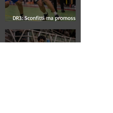
DR3: Sconfitti ma promossi
alle semifinali
DR3: L'Aronne Gardini fa sua
gara 1 dei quarti play-off.