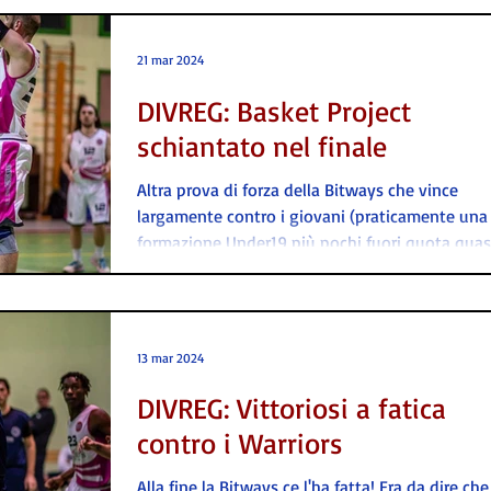
21 mar 2024
DIVREG: Basket Project
schiantato nel finale
Altra prova di forza della Bitways che vince
largamente contro i giovani (praticamente una
formazione Under19 più pochi fuori quota quasi.
13 mar 2024
DIVREG: Vittoriosi a fatica
contro i Warriors
Alla fine la Bitways ce l'ha fatta! Era da dire che