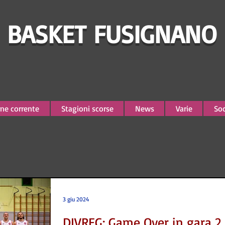
BASKET FUSIGNANO
ne corrente
Stagioni scorse
News
Varie
Soc
3 giu 2024
DIVREG: Game Over in gara 2