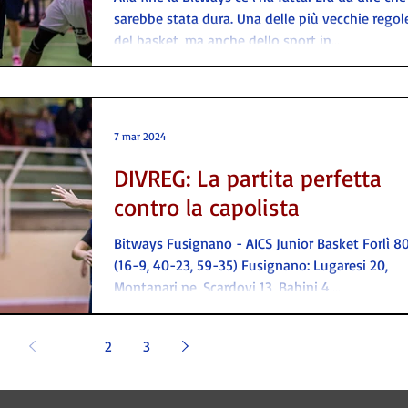
sarebbe stata dura. Una delle più vecchie regol
del basket, ma anche dello sport in...
7 mar 2024
DIVREG: La partita perfetta
contro la capolista
Bitways Fusignano - AICS Junior Basket Forlì 8
(16-9, 40-23, 59-35) Fusignano: Lugaresi 20,
Montanari ne, Scardovi 13, Babini 4,...
1
2
3
 Tecnologia e comunicazione