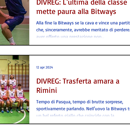
DIVREG: L'ultima della classe
mette paura alla Bitways
Alla fine la Bitways se la cava e vince una parti
che, sinceramente, avrebbe meritato di perdere.
aver offerto una prestazione non...
12 apr 2024
DIVREG: Trasferta amara a
Rimini
Tempo di Pasqua, tempo di brutte sorprese,
sportivamente parlando. Nell'uovo la Bitways t
un bel referto giallo che coincide con la...